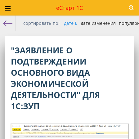
еСтарт 1С
сортировать по:
дате
дате изменения
популяр
Е-старт 1с
» ЗУП
"ЗАЯВЛЕНИЕ О
ПОДТВЕРЖДЕНИИ
ОСНОВНОГО ВИДА
ЭКОНОМИЧЕСКОЙ
ДЕЯТЕЛЬНОСТИ" ДЛЯ
1С:ЗУП