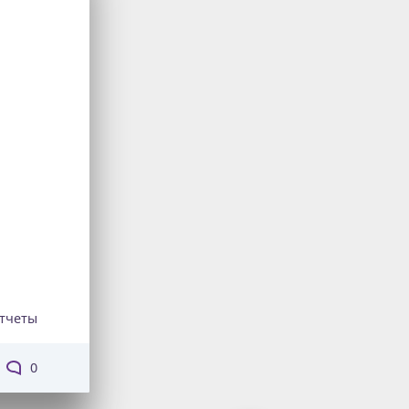
тчеты
0