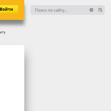
Войти
иту