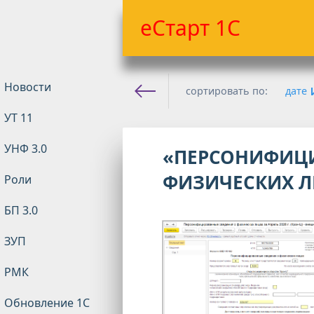
еСтарт 1С
Новости
сортировать по:
дате
УТ 11
Е-старт 1с
» Материалы за
УНФ 3.0
«ПЕРСОНИФИЦИ
ФИЗИЧЕСКИХ Л
Роли
БП 3.0
ЗУП
РМК
Обновление 1С