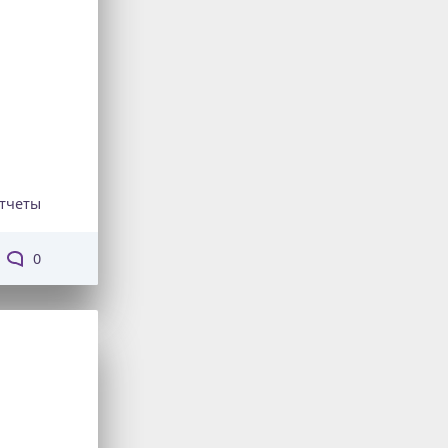
тчеты
0