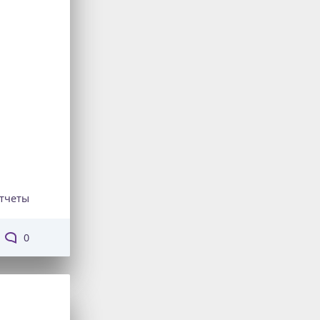
тчеты
0