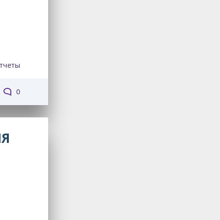
тчеты
0
ЛЯ