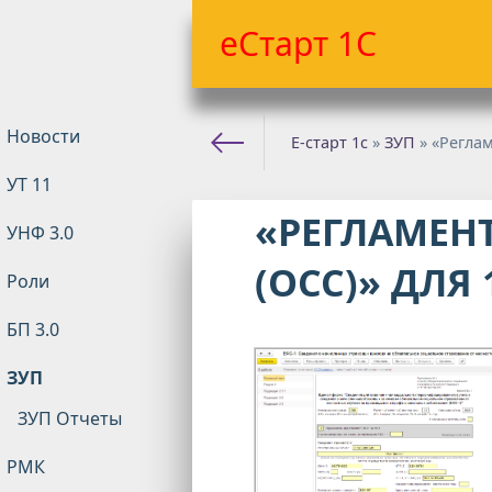
еСтарт 1С
Новости
Е-старт 1с
»
ЗУП
» «Регла
УТ 11
«РЕГЛАМЕН
УНФ 3.0
(ОСС)» ДЛЯ 
Роли
БП 3.0
ЗУП
ЗУП Отчеты
РМК