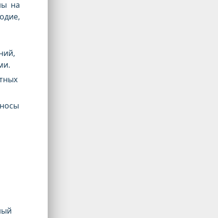
ны на
одие,
ний,
ми.
стных
зносы
ный