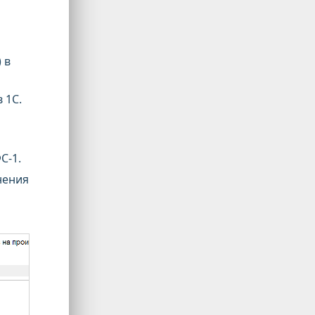
 в
 1С.
С-1.
нения