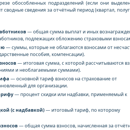
резе обособленных подразделений (если они выделе
т сводные сведения за отчётный период (квартал, полуг
работников
— общая сумма выплат и иных вознагражде
работников, подлежащих обложению страховыми взноса
ию
— суммы, которые не облагаются взносами от несча
ударственные пособия, компенсации).
взносов
— итоговая сумма, с которой рассчитываются в
ениями и необлагаемыми суммами).
рифа
— основной тариф взносов на страхование от
тановленный для организации.
арифу
— процент скидки или надбавки, применяемый к
кой (с надбавкой)
— итоговый тариф, по которому
взносов
— общая сумма взносов, начисленная за отчёт