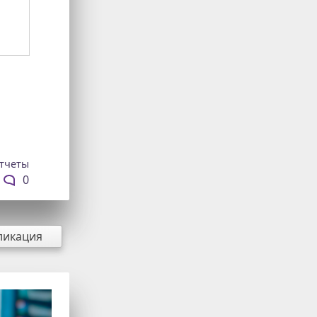
тчеты
0
ликация