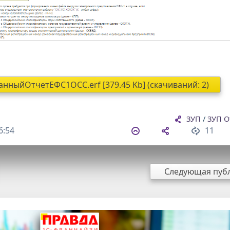
ныйОтчетЕФС1ОСС.erf [379.45 Kb] (cкачиваний: 2)
ЗУП
/
ЗУП О
6:54
11
Следующая пуб