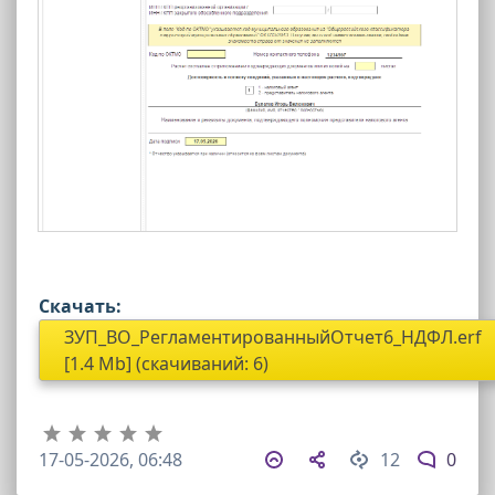
Скачать:
ЗУП_ВО_РегламентированныйОтчет6_НДФЛ.erf
[1.4 Mb] (cкачиваний: 6)
17-05-2026, 06:48
12
0