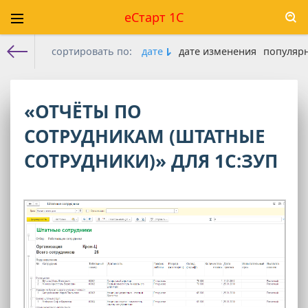
еСтарт 1С
сортировать по:
дате
дате изменения
популяр
Е-старт 1с
» Материалы за 16.05.2026
«ОТЧЁТЫ ПО
СОТРУДНИКАМ (ШТАТНЫЕ
СОТРУДНИКИ)» ДЛЯ 1С:ЗУП