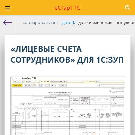
еСтарт 1С
сортировать по:
дате
дате изменения
популяр
Е-старт 1с
» Последние публикации на сайте » Страница 3
«ЛИЦЕВЫЕ СЧЕТА
СОТРУДНИКОВ» ДЛЯ 1С:ЗУП