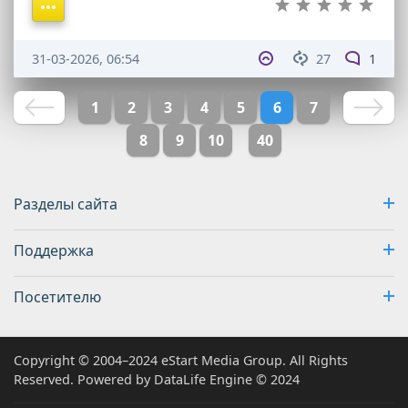
31-03-2026, 06:54
27
1
1
2
3
4
5
6
7
8
9
10
40
Разделы сайта
Поддержка
Посетителю
Copyright © 2004–2024 eStart Media Group. All Rights
Reserved. Powered by DataLife Engine © 2024