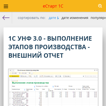
еСтарт 1С
сортировать по:
дате
дате изменения
популяр
Е-старт 1с
» Последние публикации на сайте » Страница 6
1С УНФ 3.0 - ВЫПОЛНЕНИЕ
ЭТАПОВ ПРОИЗВОДСТВА -
ВНЕШНИЙ ОТЧЕТ