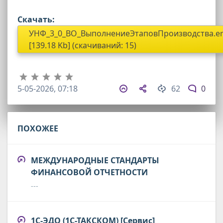
Скачать:
УНФ_3_0_ВО_ВыполнениеЭтаповПроизводства.er
[139.18 Kb] (cкачиваний: 15)
5-05-2026, 07:18
62
0
ПОХОЖЕЕ
МЕЖДУНАРОДНЫЕ СТАНДАРТЫ
ФИНАНСОВОЙ ОТЧЕТНОСТИ
---
1С-ЭДО (1С-ТАКСКОМ) [Сервис]