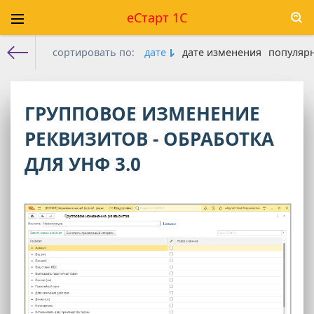
еСтарт 1С
сортировать по:
дате
дате изменения
популяр
Е-старт 1с
»
УНФ 3.0
» Обработки УНФ 3.0
ГРУППОВОЕ ИЗМЕНЕНИЕ
РЕКВИЗИТОВ - ОБРАБОТКА
ДЛЯ УНФ 3.0