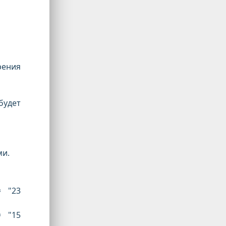
рения
будет
ми.
= "23
= "15