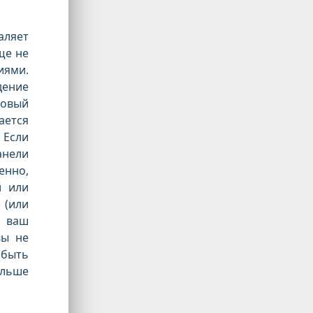
аляет
ще не
иями.
дение
говый
ается
 Если
нели
енно,
й или
 (или
, ваш
вы не
быть
ольше