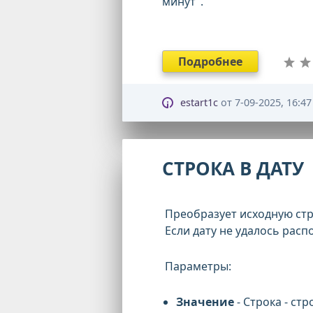
минут".
Подробнее
estart1c
от
7-09-2025, 16:47
СТРОКА В ДАТУ
Преобразует исходную стро
Если дату не удалось распо
Параметры:
Значение
- Строка - ст