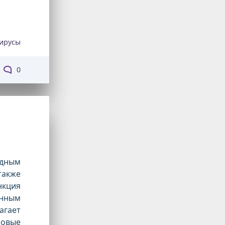
ирусы
0
одным
также
нкция
нным
гает
зовые