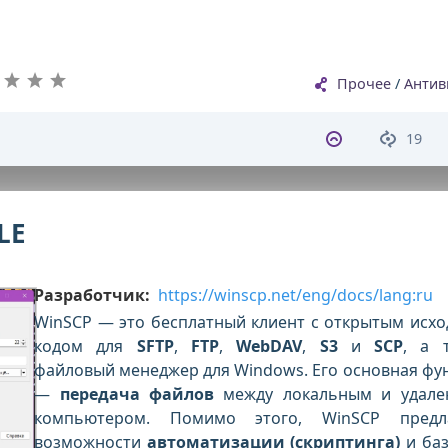
Прочее
/
Антив
19
LE
Разработчик:
https://winscp.net/eng/docs/lang:ru
WinSCP — это бесплатный клиент с открытым исх
кодом для
SFTP
,
FTP
,
WebDAV
,
S3
и
SCP
, а 
файловый менеджер для Windows. Его основная фу
—
передача файлов
между локальным и удале
компьютером. Помимо этого, WinSCP предла
возможности
автоматизации (скриптинга)
и ба