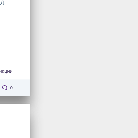
Д-
нкции
0