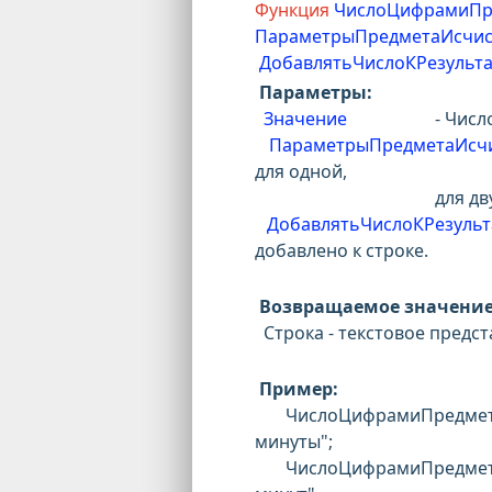
Функция
ЧислоЦифрамиПр
ПараметрыПредметаИсчис
ДобавлятьЧислоКРезульта
Параметры:
Значение
- Числ
ПараметрыПредметаИсч
для одной,
для двух и для пяти
ДобавлятьЧислоКРезул
добавлено к строке.
Возвращаемое значение
Строка - текстовое предс
Пример:
ЧислоЦифрамиПредметИс
минуты";
ЧислоЦифрамиПредметИс