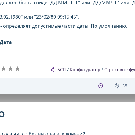
быть в виде "ДД.ММ.ГГГГ" или "ДД/ММ/ГГ" или "Д
0" или "23/02/80 09:15:45".
 - определяет допустимые части даты. По умолчанию,
Дата
БСП
/
Конфигуратор
/
Строковые фу
35
О
оку в число без вызова исключений.