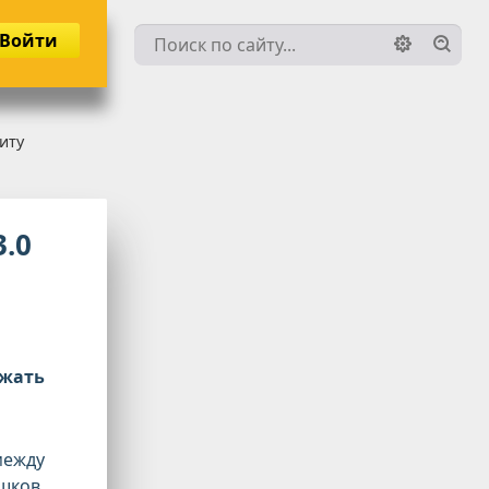
Войти
иту
.0
ежать
между
шков.