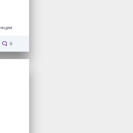
нкции
0