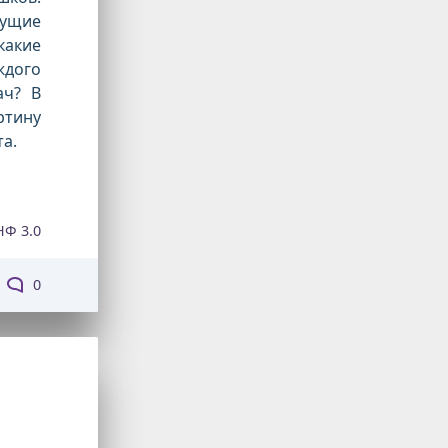
кущие
какие
ждого
ач? В
ртину
а.
НФ 3.0
0