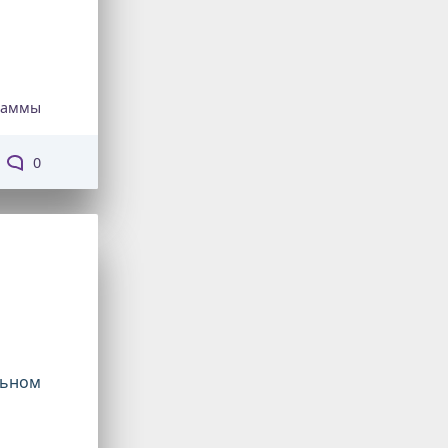
раммы
0
льном