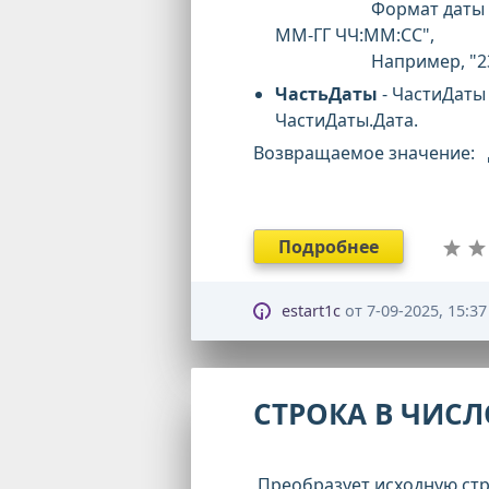
Формат даты должен 
ММ-ГГ ЧЧ:ММ:CC",
Например, "23.02.198
ЧастьДаты
- ЧастиДаты
ЧастиДаты.Дата.
Возвращаемое значение:
Подробнее
estart1c
от
7-09-2025, 15:37
СТРОКА В ЧИСЛ
Преобразует исходную стр