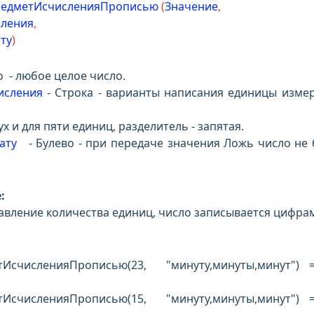
едметИсчисленияПрописью
(
Значение
,
ления
,
ту
)
о - любое целое число.
исления
- Строка - варианты написания единицы изме
 единиц, разделитель - запятая.
ьтату
- Булево - при передаче значения Ложь число не 
:
тавление количества единиц, число записывается цифра
численияПрописью(23, "минуту,минуты,минут") 
численияПрописью(15, "минуту,минуты,минут") 