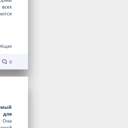
 всех
аются
Общая
0
амый
 для
на
торой