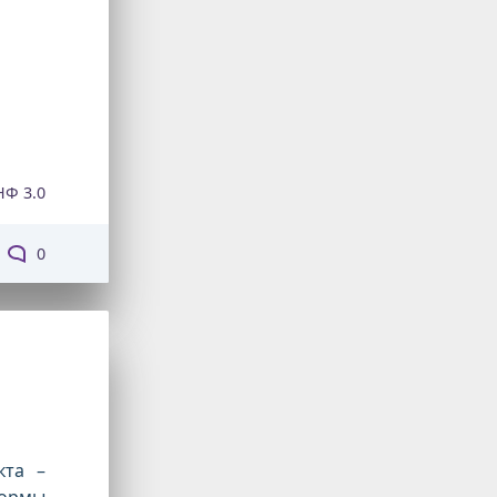
НФ 3.0
0
кта –
ормы