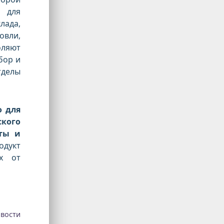
C для
ада,
вли,
ляют
бор и
тделы
о для
ского
аты и
одукт
их от
вости