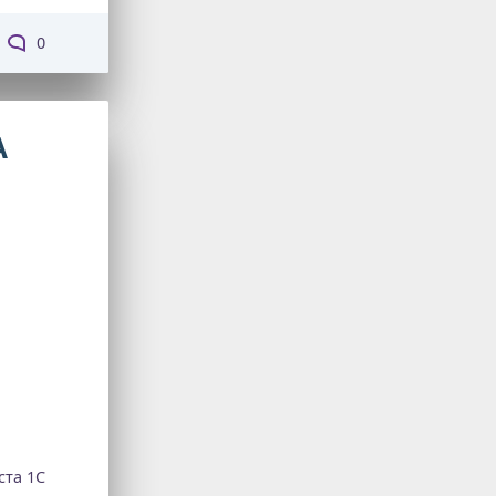
0
А
та 1С