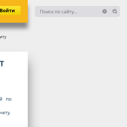
Войти
иту
Т
ой по
чету.