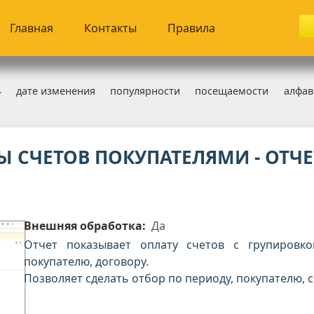
Главная
Контакты
Правила
дате изменения
популярности
посещаемости
алфав
бликации на сайте » Страница 7
 СЧЕТОВ ПОКУПАТЕЛЯМИ - ОТЧЕ
Внешняя обработка:
Да
Отчет показывает оплату счетов с групировк
покупателю, договору.
Позволяет сделать отбор по периоду, покупателю, с