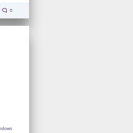
0
ndows