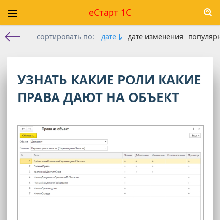
еСтарт 1С
сортировать по:
дате
дате изменения
популяр
Е-старт 1с
»
Конфигуратор
»
Инструменты программиста 1С
» Роли и права
УЗНАТЬ КАКИЕ РОЛИ КАКИЕ
ПРАВА ДАЮТ НА ОБЪЕКТ