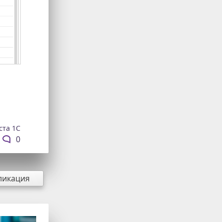
та 1С
0
ликация