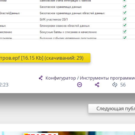
ров.epf [16.15 Kb] (cкачиваний: 29)
Конфигуратор
/
Инструменты программис
2:23
56
Следующая пуб