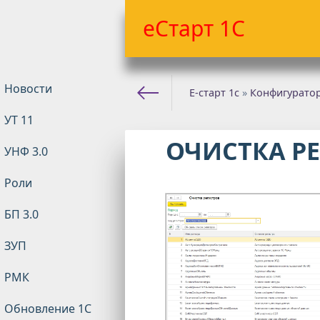
еСтарт 1С
Новости
Е-старт 1с
»
Конфигурато
УТ 11
ОЧИСТКА Р
УНФ 3.0
Роли
БП 3.0
ЗУП
РМК
Обновление 1С