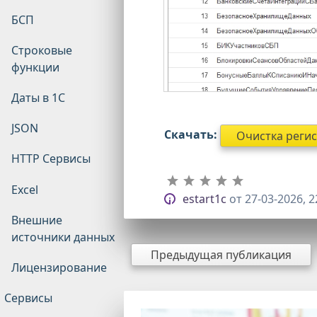
БСП
Строковые
функции
Даты в 1С
JSON
Скачать:
Очистка регист
HTTP Сервисы
Excel
estart1c
от
27-03-2026, 2
Внешние
источники данных
Предыдущая публикация
Лицензирование
Сервисы