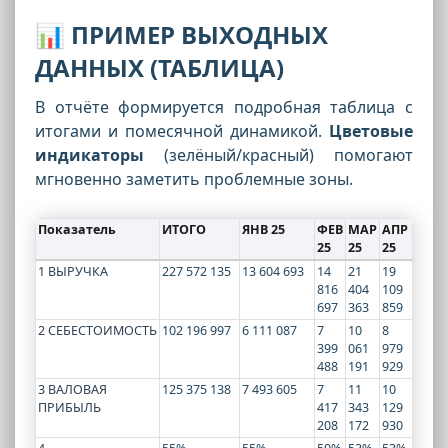
📊
ПРИМЕР ВЫХОДНЫХ
ДАННЫХ (ТАБЛИЦА)
В отчёте формируется подробная таблица с
итогами и помесячной динамикой.
Цветовые
индикаторы
(зелёный/красный) помогают
мгновенно заметить проблемные зоны.
Показатель
ИТОГО
ЯНВ 25
ФЕВ
МАР
АПР
25
25
25
1 ВЫРУЧКА
227 572 135
13 604 693
14
21
19
816
404
109
697
363
859
2 СЕБЕСТОИМОСТЬ
102 196 997
6 111 087
7
10
8
399
061
979
488
191
929
3 ВАЛОВАЯ
125 375 138
7 493 605
7
11
10
ПРИБЫЛЬ
417
343
129
208
172
930