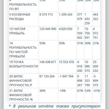
4
55%
55%
50%
53%
53%
РЕНТАБЕЛЬНОСТЬ
ПО ВП
5 КОСВЕННЫЕ
8 373 715
1 209 243
577
1
443
РАСХОДЫ
979
432
322
259
13 ЧИСТАЯ
125 445 990
4 820 050
7
10
4
ПРИБЫЛЬ
559
750
072
602
931
751
14
55%
35%
51%
50%
21%
РЕНТАБЕЛЬНОСТЬ
ПО ЧИСТОЙ
ПРИБЫЛИ
19 ТОЧКА
146 438 871
15 552 476
4
10
25
БЕЗУБЫТОЧНОСТИ
918
080
009
430
573
232
20 ЗАПАС
81 133 264
-1 947 784
9
11
-5
ФИНАНСОВОЙ
898
323
899
ПРОЧНОСТИ, ₽
267
790
373
21 ЗАПАС
36%
-14%
67%
53%
-31%
ФИНАНСОВОЙ
ПРОЧНОСТИ, %
* В реальном отчёте также присутствуют