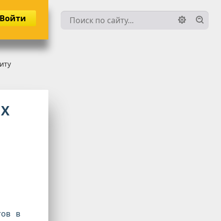
Войти
иту
ЫХ
тов в