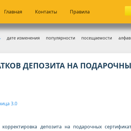
Главная
Контакты
Правила
дате изменения
популярности
посещаемости
алфав
зница 3.0
» Сертификаты
АТКОВ ДЕПОЗИТА НА ПОДАРОЧН
ица 3.0
и корректировка депозита на подарочных сертифика