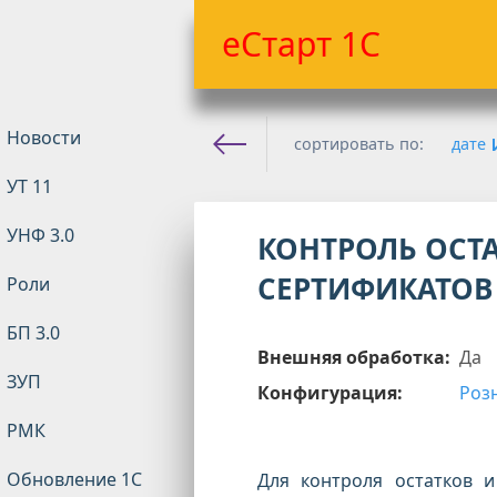
еСтарт 1С
Новости
сортировать по:
дате
УТ 11
Е-старт 1с
»
Розница
»
Ро
УНФ 3.0
КОНТРОЛЬ ОСТ
СЕРТИФИКАТОВ
Роли
БП 3.0
Внешняя обработка:
Да
ЗУП
Конфигурация:
Розн
РМК
Обновление 1С
Для контроля остатков 