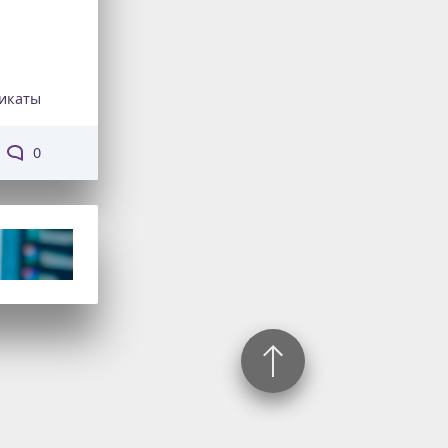
икаты
0