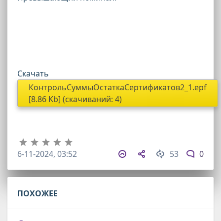
Скачать
КонтрольСуммыОстаткаСертификатов2_1.epf
[8.86 Kb] (cкачиваний: 4)
6-11-2024, 03:52
53
0
ПОХОЖЕЕ