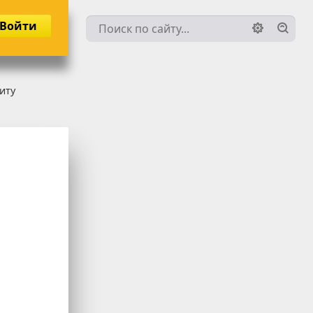
Войти
иту