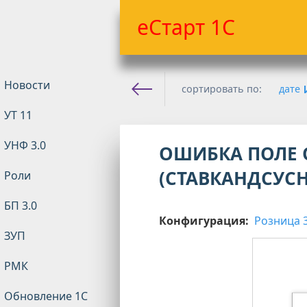
еСтарт 1С
Новости
сортировать по:
дате
УТ 11
Е-старт 1с
»
Розница
»
Ро
УНФ 3.0
ОШИБКА ПОЛЕ 
(СТАВКАНДСУСН
Роли
БП 3.0
Конфигурация:
Розница 3
ЗУП
РМК
Обновление 1С