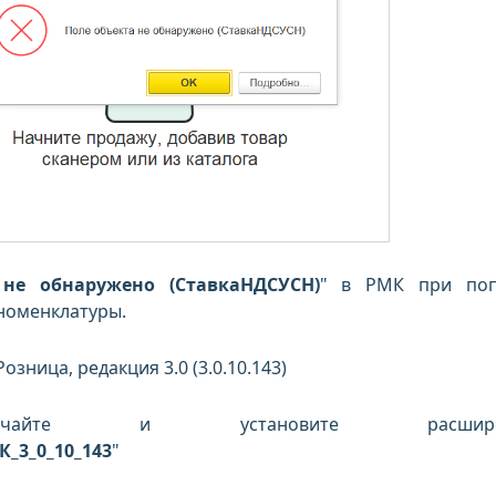
 не обнаружено (СтавкаНДСУСН)
" в РМК при поп
номенклатуры.
озница, редакция 3.0 (3.0.10.143)
качайте и установите расширен
_3_0_10_143
"