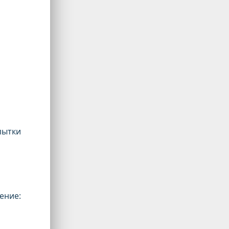
ытки
ие: