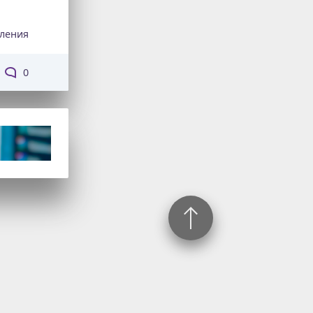
ления
0