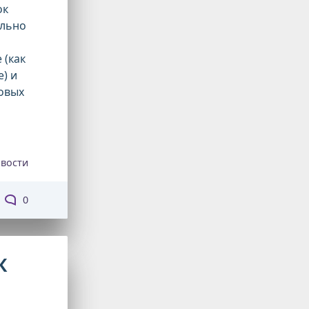
ок
ально
 (как
) и
овых
вости
0
К