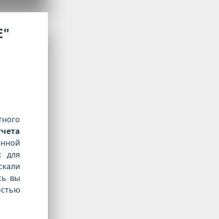
Е"
ного
тчета
анной
с
для
кали
сь вы
стью