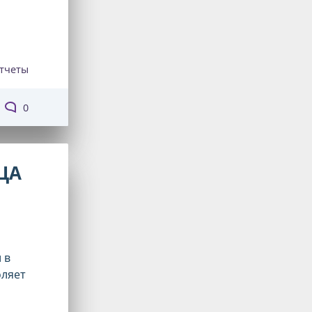
Отчеты
0
ЦА
 в
оляет