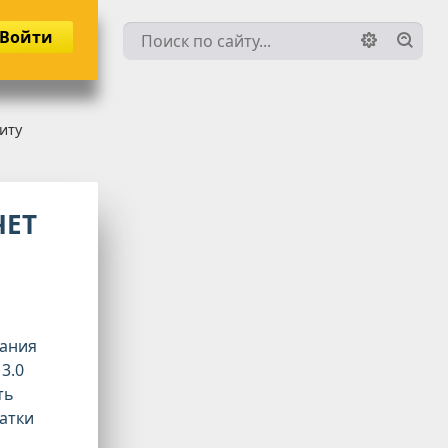
Войти
иту
ЧЕТ
вания
3.0
ть
татки