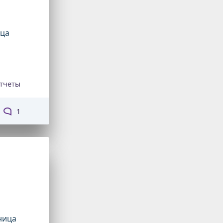
ица
Отчеты
1
ница