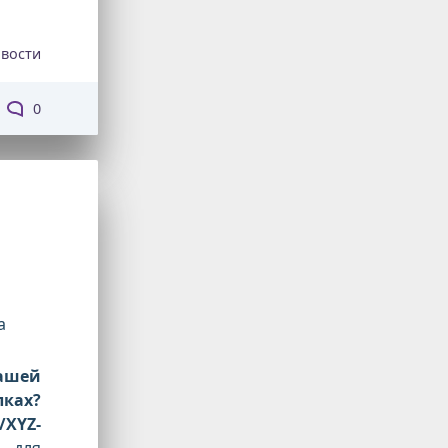
вости
0
а
вашей
ках?
/XYZ-
о для