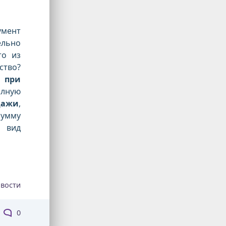
мент
ельно
то из
ство?
 при
лную
дажи
,
сумму
и вид
вости
0