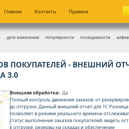
Главная
Контакты
Правила
дате изменения
популярности
посещаемости
алфав
зница 3.0
» Розница 3.0 Отчеты
ОВ ПОКУПАТЕЛЕЙ - ВНЕШНИЙ ОТ
А 3.0
Внешняя обработка:
Да
Полный контроль движения заказов: от резервиро
до отгрузки. Данный внешний отчет для 1С Розница 
позволяет в режиме реального времени отслежива
статус выполнения заказов покупателей, видеть ос
к отгрузке, резервы на складах и обеспечение