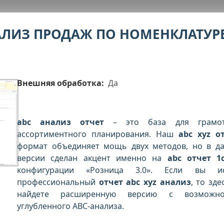
НАЛИЗ ПРОДАЖ ПО НОМЕНКЛАТУР
Внешняя обработка:
Да
abc анализ отчет
– это база для грамот
ассортиментного планирования. Наш
abc xyz о
формат объединяет мощь двух методов, но в д
версии сделан акцент именно на
abc отчет 1
конфигурации «Розница 3.0». Если вы ис
профессиональный
отчет abc xyz анализ
, то зде
найдете расширенную версию с возможно
углубленного ABC-анализа.