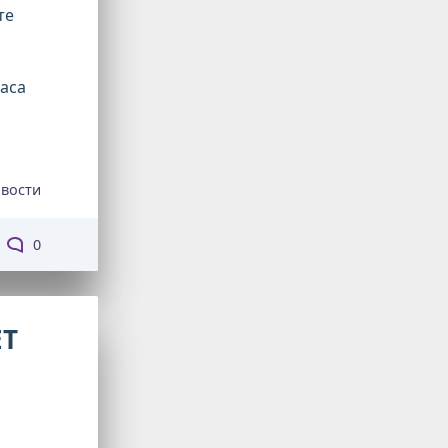
те
паса
вости
0
ЕТ