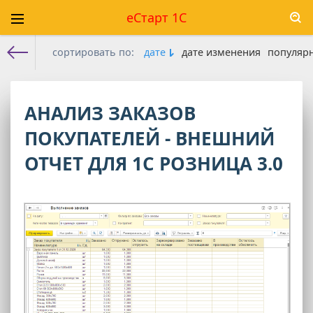
еСтарт 1С
сортировать по:
дате
дате изменения
популяр
Е-старт 1с
»
Розница
» Розница 3.0
АНАЛИЗ ЗАКАЗОВ
ПОКУПАТЕЛЕЙ - ВНЕШНИЙ
ОТЧЕТ ДЛЯ 1С РОЗНИЦА 3.0