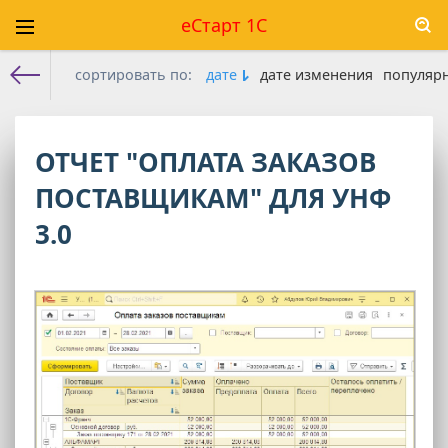
еСтарт 1С
сортировать по:
дате
дате изменения
популяр
Е-старт 1с
»
УНФ 3.0
»
Отчеты УНФ 3.0
» Страница 2
ОТЧЕТ "ОПЛАТА ЗАКАЗОВ
ПОСТАВЩИКАМ" ДЛЯ УНФ
3.0