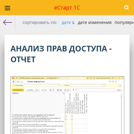
еСтарт 1С
сортировать по:
дате
дате изменения
популяр
Е-старт 1с
»
Роли
» Отчеты
АНАЛИЗ ПРАВ ДОСТУПА -
ОТЧЕТ