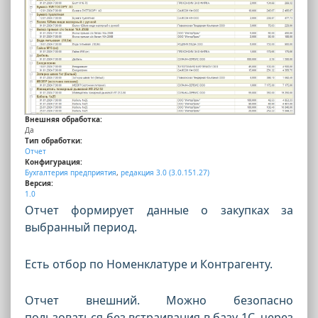
Внешняя обработка:
Да
Тип обработки:
Отчет
Конфигурация:
Бухгалтерия предприятия
,
редакция 3.0 (3.0.151.27)
Версия:
1.0
Отчет формирует данные о закупках за
выбранный период.
Есть отбор по Номенклатуре и Контрагенту.
Отчет внешний. Можно безопасно
пользоваться без встраивания в базу 1С, через