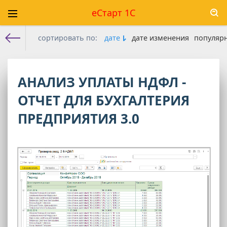
еСтарт 1С
сортировать по:
дате
дате изменения
популяр
Е-старт 1с
»
БП 3.0
» Отчеты БП 3.0
АНАЛИЗ УПЛАТЫ НДФЛ -
ОТЧЕТ ДЛЯ БУХГАЛТЕРИЯ
ПРЕДПРИЯТИЯ 3.0