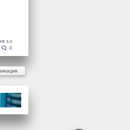
НФ 3.0
0
ликация