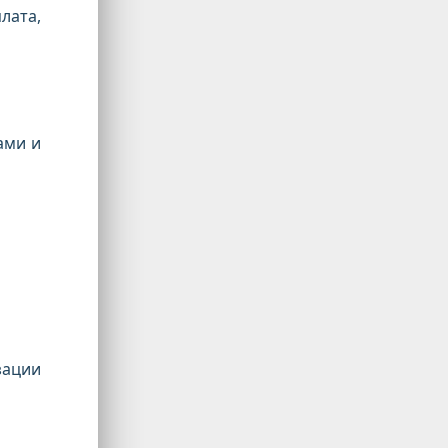
лата,
ами и
зации