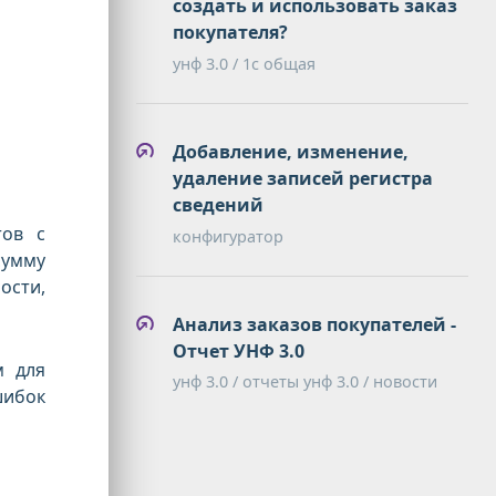
создать и использовать заказ
покупателя?
унф 3.0 / 1с общая
Добавление, изменение,
удаление записей регистра
сведений
тов с
конфигуратор
сумму
ости,
Анализ заказов покупателей -
Отчет УНФ 3.0
м для
унф 3.0 / отчеты унф 3.0 / новости
шибок