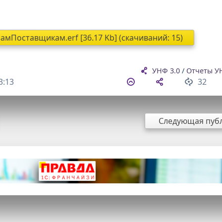
мПоставщикам.erf [36.17 Kb] (cкачиваний: 15)
УНФ 3.0
/
Отчеты У
3:13
32
Следующая пуб