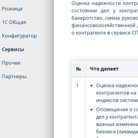
Оценка надежности контр
Розница
состоянии дел у контра
банкротство, смена руково
1С Общая
финансовохозяйственной 
о контрагенте в сервисе 
Конфигуратор
Сервисы
Прочее
№
Что делает
Партнеры
1
Оценка надежно
контрагентов на
индексов систем
Оповещение о с
дел у контрагент
важных изменени
бизнесе (ликвид