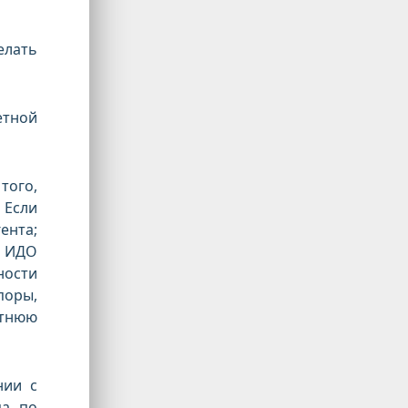
елать
етной
того,
 Если
ента;
. ИДО
ности
поры,
етнюю
нии с
ца по