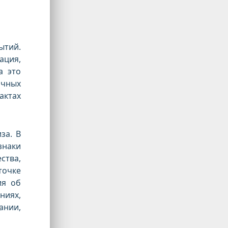
ытий.
ация,
а это
ичных
актах
за. В
знаки
ства,
точке
ия об
ниях,
ании,