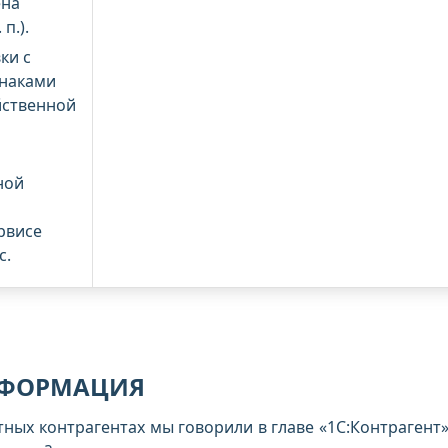
ена
п.).
ки с
наками
йственной
ной
рвисе
с.
НФОРМАЦИЯ
ых контрагентах мы говорили в главе «1С:Контрагент» 