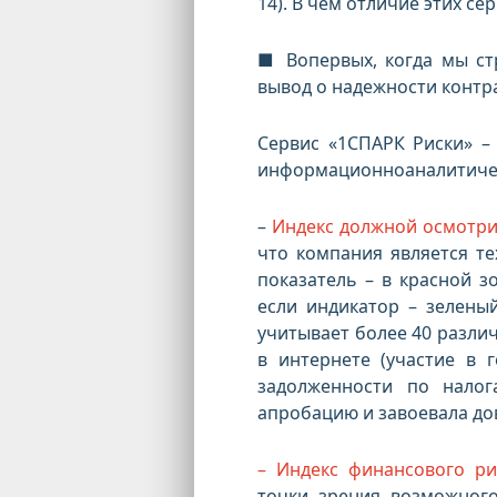
14). В чем отличие этих се
■ Вопервых, когда мы ст
вывод о надежности контр
Сервис «1СПАРК Риски» –
информационноаналитиче
–
Индекс должной осмотри
что компания является т
показатель – в красной з
если индикатор – зелены
учитывает более 40 разли
в интернете (участие в г
задолженности по налог
апробацию и завоевала до
– Индекс финансового ри
точки зрения возможног