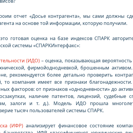
рвисов?
роим отчет «Досье контрагента», мы сами должны сд
агента на основе той информации, которую получили.
 это готовая оценка на базе индексов СПАРК авторит
ской системы «СПАРКИнтерфакс»:
тельности (ИДО)
– оценка, показывающая вероятность 
ехнической, фирмойоднодневкой, брошенным активом.
оне, рекомендуется более детально проверить контраг
й, то компания имеет все признаки благонадежности
чных факторов: от признаков «однодневности» до актив
осзакупках, наличие патентов, лицензий, судебные с
ам, залоги и т. д.). Модель ИДО прошла многол
верие тысяч пользователей системы СПАРК.
ска (ИФР)
анализирует финансовое состояние компа
о банкротства. ИФР классифицирует юридические ли