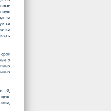
совые
совую
одели
уется
рочки
ность
 срок
ные о
упных
иных
елей,
ндекс
ации,