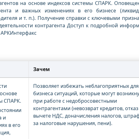
агентов на основе индексов системы СПАРК. Оповеще
гента и важных изменениях в его бизнесе (ликвид
дителя и т. п.). Получение справки с ключевыми призн
деятельности контрагента Доступ к подробной инфор
СПАРКИнтерфакс
Зачем
сти
Позволяет избежать неблагоприятных для
 основе
бизнеса ситуаций, которые могут возникн
ы СПАРК.
при работе с недобросовестными
контрагентами (невозврат кредитов, отказ
остоянии
вычете НДС, доначисления налогов, штра
а и
за налоговые нарушения, пени).
ях в его
ация,