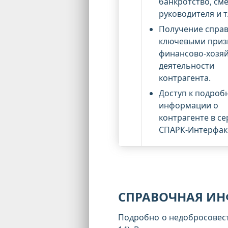
банкротство, см
руководителя и т. 
Получение справ
ключевыми приз
финансово-хозя
деятельности
контрагента.
Доступ к подроб
информации о
контрагенте в се
СПАРК-Интерфак
СПРАВОЧНАЯ И
Подробно о недобросовестн