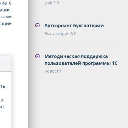
ние о
унф 3.0
ация,
аками
мации
Аутсорсинг бухгалтерии
бухгалтерия 3.0
Методическая поддержка
пользователей программы 1С
новости
уть
 в
фы