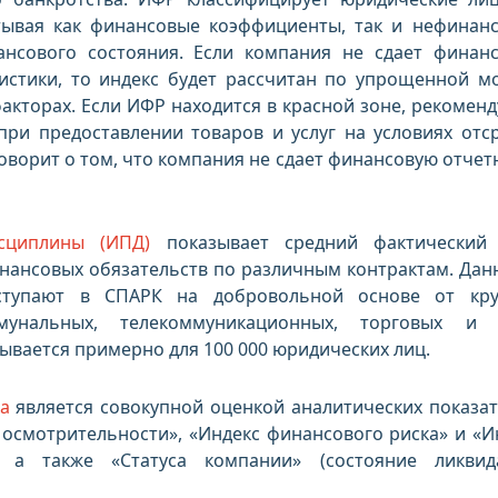
тывая как финансовые коэффициенты, так и нефинан
ансового состояния. Если компания не сдает финан
тистики, то индекс будет рассчитан по упрощенной м
акторах. Если ИФР находится в красной зоне, рекоменд
при предоставлении товаров и услуг на условиях отс
оворит о том, что компания не сдает финансовую отчет
сциплины (ИПД)
показывает средний фактический
нансовых обязательств по различным контрактам. Дан
ступают в СПАРК на добровольной основе от кр
мунальных, телекоммуникационных, торговых и 
ывается примерно для 100 000 юридических лиц.
а
является совокупной оценкой аналитических показат
осмотрительности», «Индекс финансового риска» и «И
 а также «Статуса компании» (состояние ликвид