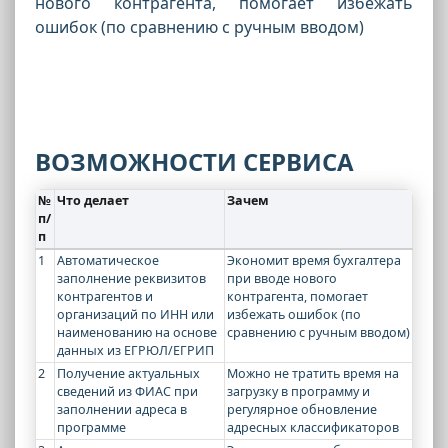
нового контрагента, помогает избежать
ошибок (по сравнению с ручным вводом)
ВОЗМОЖНОСТИ СЕРВИСА
№
Что делает
Зачем
п/
п
1
Автоматическое
Экономит время бухгалтера
заполнение реквизитов
при вводе нового
контрагентов и
контрагента, помогает
организаций по ИНН или
избежать ошибок (по
наименованию на основе
сравнению с ручным вводом)
данных из ЕГРЮЛ/ЕГРИП
2
Получение актуальных
Можно не тратить время на
сведений из ФИАС при
загрузку в программу и
заполнении адреса в
регулярное обновление
программе
адресных классификаторов