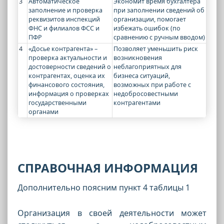
3
Автоматическое
Экономит время бухгалтера
заполнение и проверка
при заполнении сведений об
реквизитов инспекций
организации, помогает
ФНС и филиалов ФСС и
избежать ошибок (по
ПФР
сравнению с ручным вводом)
4
«Досье контрагента» –
Позволяет уменьшить риск
проверка актуальности и
возникновения
достоверности сведений о
неблагоприятных для
контрагентах, оценка их
бизнеса ситуаций,
финансового состояния,
возможных при работе с
информация о проверках
недобросовестными
государственными
контрагентами
органами
СПРАВОЧНАЯ ИНФОРМАЦИЯ
Дополнительно поясним пункт 4 таблицы 1
Организация в своей деятельности может