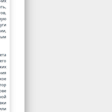
них
ть,
ов,
ную
уги
ии,
мым
ета
его
ких
ния
кое
тор
ове
ной
вки
или