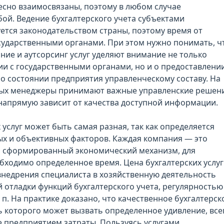
есно взаимосвязаны, поэтому в любом случае
ой. Ведение бухгалтерского учета субъектами
ется законодательством страны, поэтому время от
сударственными органами. При этом нужно понимать, ч
ние и аутсорсинг услуг уделяют внимание не только
и с государственными органами, но и о предоставлени
о состоянии предприятия управленческому составу. На
ных менеджеры принимают важные управленские решени
напрямую зависит от качества доступной информации.
 услуг может быть самая разная, так как определяется
х и объективных факторов. Каждая компания — это
 сформированный экономический механизм, для
бходимо определенное время. Цена бухгалтерских услуг
внедрения специалиста в хозяйственную деятельность
 отладки функций бухгалтерского учета, регулярностью
т. п. На практике доказано, что качественное бухгалтерск
 которого может вызвать определенное удивление, все
 предприятием затраты. Пользуясь услугами