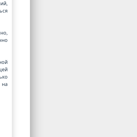
ий,
ься
но,
чно
ной
щей
ько
 на