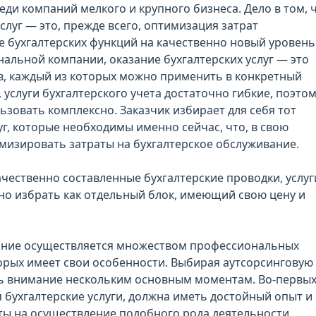
еди компаний мелкого и крупного бизнеса. Дело в том, 
слуг — это, прежде всего, оптимизация затрат
 бухгалтерских функций на качественно новый уровень.
альной компании, оказание бухгалтерских услуг — это
в, каждый из которых можно применить в конкретный
 услуги бухгалтерского учета достаточно гибкие, поэто
льзовать комплексно. Заказчик избирает для себя тот
уг, которые необходимы именно сейчас, что, в свою
мизировать затраты на бухгалтерское обслуживание.
ачественно составленные бухгалтерские проводки, услуг
но избрать как отдельный блок, имеющий свою цену и
ание осуществляется множеством профессиональных
орых имеет свои особенности. Выбирая аутсорсинговую
ь внимание нескольким основным моментам. Во-первых
бухгалтерские услуги, должна иметь достойный опыт и 
ы на осуществление подобного рода деятельности.