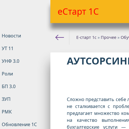
еСтарт 1С
Новости
Е-старт 1с
»
Прочее
»
Обу
УТ 11
АУТСОРСИН
УНФ 3.0
Роли
БП 3.0
ЗУП
Сложно представить себе 
не сталкивается с пробле
РМК
предлагает множество ком
на качество выполнени
Обновление 1С
бухгалтерские услуги —