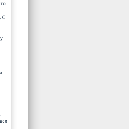
что
 С
му
и
,
все