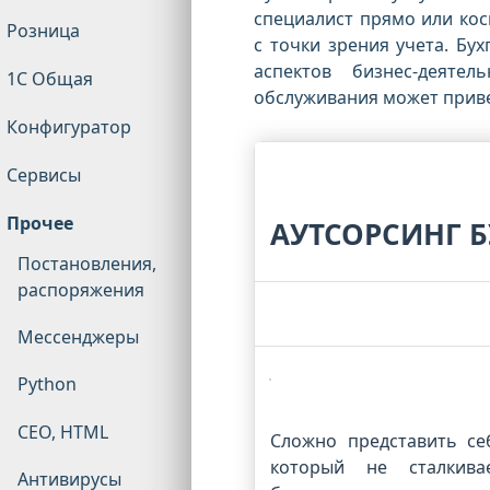
специалист прямо или кос
Розница
с точки зрения учета. Бу
аспектов бизнес-деяте
1С Общая
обслуживания может приве
Конфигуратор
Сервисы
Прочее
АУТСОРСИНГ 
Постановления,
распоряжения
Мессенджеры
Python
CEO, HTML
Сложно представить се
который не сталкива
Антивирусы