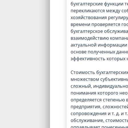
бухгалтерские функции т
перекликаются между соб
хозяйствования регулиру
времени проверяется го
бухгалтерское обслужива
взаимодействию компани
актуальной информации 
основе полученных дан
эффективность которых 
Стоимость бухгалтерских
множеством субъективны
сложный, индивидуально
понимания которого нео
определяется степенью 
предприятия, сложностей
сопровождения и т. д. и 
обслуживание, стоимость
оправдывает понесенные