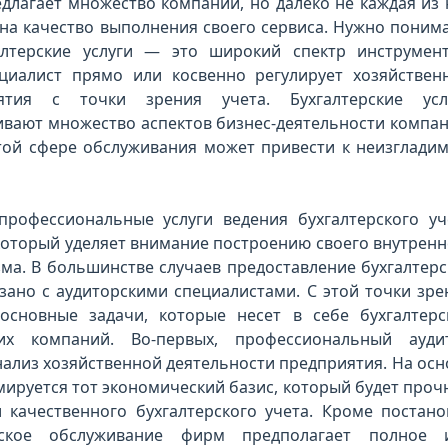
едлагает множество компаний, но далеко не каждая из 
 на качество выполнения своего сервиса. Нужно понима
лтерские услуги — это широкий спектр инструмент
ециалист прямо или косвенно регулирует хозяйствен
иятия с точки зрения учета. Бухгалтерские усл
вают множество аспектов бизнес-деятельности компан
той сфере обслуживания может привести к неизглади
профессиональные услуги ведения бухгалтерского уч
который уделяет внимание построению своего внутренн
ма. В большинстве случаев предоставление бухгалтерс
вязано с аудиторскими специалистами. С этой точки зре
основные задачи, которые несет в себе бухгалтерс
их компаний. Во-первых, профессиональный ауди
ализ хозяйственной деятельности предприятия. На осн
ируется тот экономический базис, который будет проч
 качественного бухгалтерского учета. Кроме постано
ерское обслуживание фирм предполагает полное 