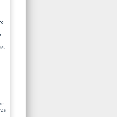
то
и
я,
ое
гда