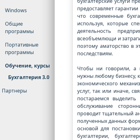
бухгалтерские услуги пр
предоставляет гарантии
Windows
что современные бухга
используя, которые сп
Общие
деятельность предпр
программы
всеобъемлющи и затраги
Портативные
поэтому аматорство в э
программы
последствиям.
Обучение, курсы
Чтобы ни говорили, а 
нужны любому бизнесу, 
Бухгалтерия 3.0
экономического механиз
Партнеры
услуг, так или иначе, с
постараемся выделить 
обслуживание сторонн
проводит тщательный ан
полученных данных форм
основой для постановки
бухгалтерии, бухгалт