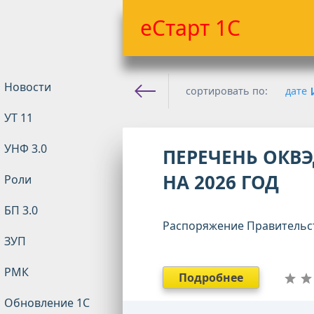
еСтарт 1С
Новости
сортировать по:
дате
УТ 11
Е-старт 1с
»
Прочее
» Пос
УНФ 3.0
ПЕРЕЧЕНЬ ОКВЭ
НА 2026 ГОД
Роли
БП 3.0
Распоряжение Правительст
ЗУП
РМК
Подробнее
Обновление 1С