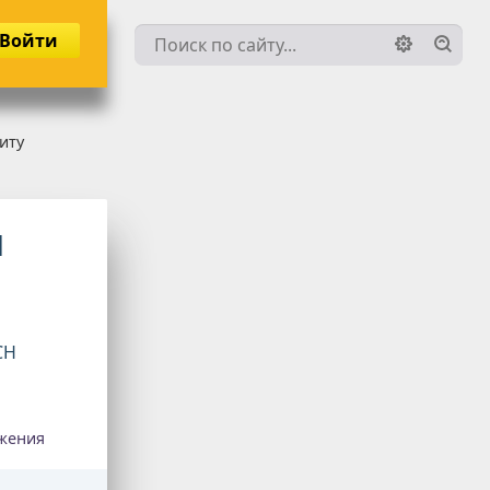
Войти
иту
Н
СН
жения