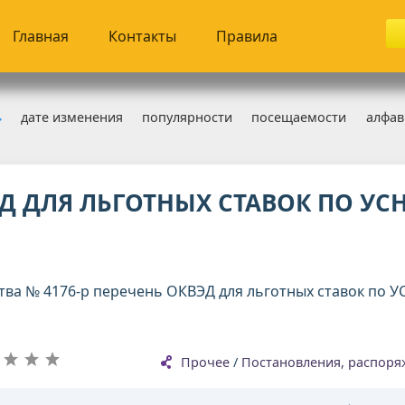
Главная
Контакты
Правила
дате изменения
популярности
посещаемости
алфав
тановления, распоряжения
Д ДЛЯ ЛЬГОТНЫХ СТАВОК ПО УС
ва № 4176-р перечень ОКВЭД для льготных ставок по У
Прочее
/
Постановления, распоря