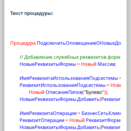
Текст процедуры:
Процедура
 ПодключитьОповещениеОНовыхДокуме
// Добавление служебных реквизитов формы.
	НовыеРеквизитыФормы 
=
Новый
 Массив
;
	ИмяРеквизитаИспользованияПодсистемы 
=
 Би
	РеквизитИспользованияПодсистемы 
=
Новый
 
Новый
 ОписаниеТипов
(
"Булево"
)
)
;
	НовыеРеквизитыФормы
.
Добавить
(
РеквизитИс
	ИмяРеквизитаОперации 
=
 БизнесСетьКлиентСе
	РеквизитОперации 
=
Новый
 РеквизитФормы
(
Им
	НовыеРеквизитыФормы
.
Добавить
(
РеквизитОп