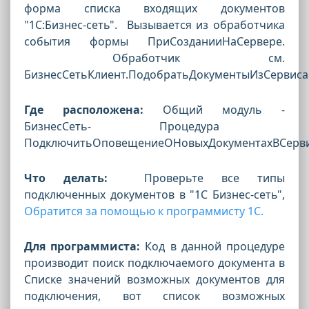
форма списка входящих документов
"1С:Бизнес-сеть". Вызывается из обработчика
события формы ПриСозданииНаСервере.
Обработчик см.
БизнесСетьКлиент.ПодобратьДокументыИзСервиса
Где расположена:
Общий модуль -
БизнесСеть
- Процедура
ПодключитьОповещениеОНовыхДокументахВСерв
Что делать:
Проверьте все типы
подключенных документов в "1С Бизнес-сеть",
Обратится за помощью к программисту 1С.
Для программиста:
Код в данной процедуре
производит поиск подключаемого документа в
Списке значений возможных документов для
подключения, вот список возможных