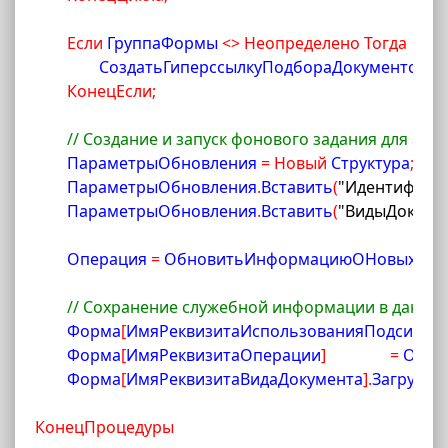
Если
 ГруппаФормы 
<
>
Неопределено
Тогда
		СоздатьГиперссылкуПодбораДокументовИ
КонецЕсли
;
// Создание и запуск фонового задания для акт
	ПараметрыОбновления 
=
Новый
 Структура
;
	ПараметрыОбновления
.
Вставить
(
"Идентифика
	ПараметрыОбновления
.
Вставить
(
"ВидыДокуме
	Операция 
=
 ОбновитьИнформациюОНовыхДоку
// Сохранение служебной информации в данны
	Форма
[
ИмяРеквизитаИспользованияПодсисте
	Форма
[
ИмяРеквизитаОперации
]
=
 Опер
	Форма
[
ИмяРеквизитаВидаДокумента
]
.
Загрузит
КонецПроцедуры