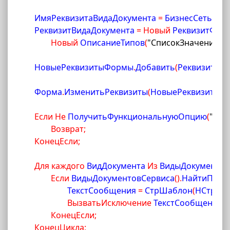
	ИмяРеквизитаВидаДокумента 
=
 БизнесСетьКли
	РеквизитВидаДокумента 
=
Новый
 РеквизитФор
Новый
 ОписаниеТипов
(
"СписокЗначений"
)
)
;
	НовыеРеквизитыФормы
.
Добавить
(
РеквизитВи
	Форма
.
ИзменитьРеквизиты
(
НовыеРеквизитыФ
Если
Не
 ПолучитьФункциональнуюОпцию
(
"Исп
Возврат
;
КонецЕсли
;
Для
каждого
 ВидДокумента 
Из
 ВидыДокументов
Если
 ВидыДокументовСервиса
(
)
.
НайтиПоЗн
			ТекстСообщения 
=
 СтрШаблон
(
НСтр
(
"r
ВызватьИсключение
 ТекстСообщения
;
КонецЕсли
;
КонецЦикла
;