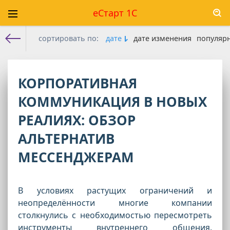
еСтарт 1С
сортировать по:
дате
дате изменения
популяр
Е-старт 1с
»
Новости
» Страница 5
КОРПОРАТИВНАЯ
КОММУНИКАЦИЯ В НОВЫХ
РЕАЛИЯХ: ОБЗОР
АЛЬТЕРНАТИВ
МЕССЕНДЖЕРАМ
В условиях растущих ограничений и
неопределённости многие компании
столкнулись с необходимостью пересмотреть
инструменты внутреннего общения.