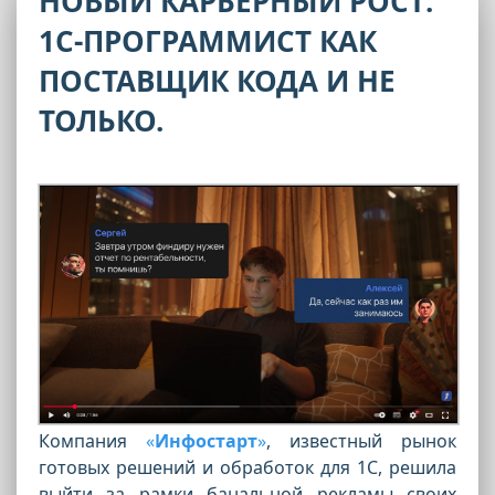
НОВЫЙ КАРЬЕРНЫЙ РОСТ:
1С-ПРОГРАММИСТ КАК
ПОСТАВЩИК КОДА И НЕ
ТОЛЬКО.
Компания
«
Инфостарт
»
, известный рынок
готовых решений и обработок для 1С, решила
выйти за рамки банальной рекламы своих