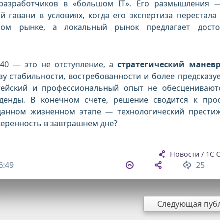
 разработчиков в «большом IT». Его размышления 
 гавани в условиях, когда его экспертиза перестала
ном рынке, а локальный рынок предлагает дост
40 — это не отступление, а
стратегический манев
у стабильности, востребованности и более предсказу
тейский и профессиональный опыт не обесцениваютс
иденды. В конечном счете, решение сводится к про
 данном жизненном этапе — технологический прести
веренность в завтрашнем дне?
Новости
/
1С 
6:49
25
Следующая пуб