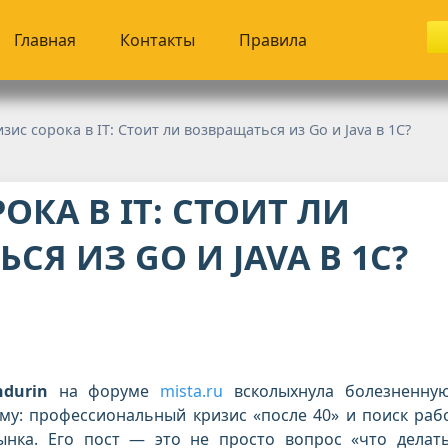
Главная
Контакты
Правила
зис сорока в IT: Стоит ли возвращаться из Go и Java в 1С?
ОКА В IT: СТОИТ ЛИ
СЯ ИЗ GO И JAVA В 1С?
ndurin
на форуме
mista.ru
всколыхнула болезненну
ему: профессиональный кризис «после 40» и поиск раб
нка. Его пост — это не просто вопрос «что делать