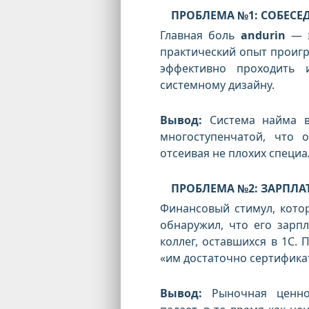
ПРОБЛЕМА №1: СОБЕСЕД
Главная боль
andurin
— 
практический опыт проигр
эффективно проходить 
системному дизайну.
Вывод:
Система найма в 
многоступенчатой, что 
отсеивая не плохих специал
ПРОБЛЕМА №2: ЗАРПЛА
Финансовый стимул, котор
обнаружил, что его зарп
коллег, оставшихся в 1С. 
«им достаточно сертификат
Вывод:
Рыночная ценнос