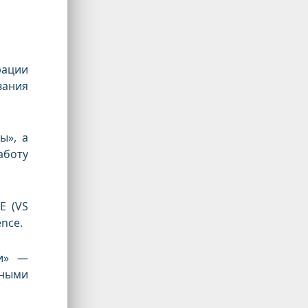
рации
вания
ы», а
аботу
E (VS
nce.
ми» —
тными