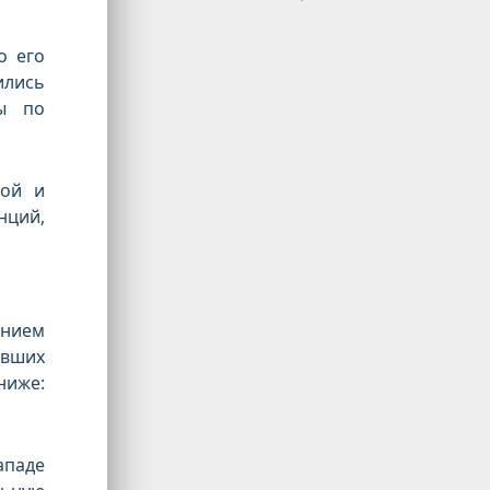
о его
ились
сы по
ной и
нций,
ением
ывших
ниже:
ападе