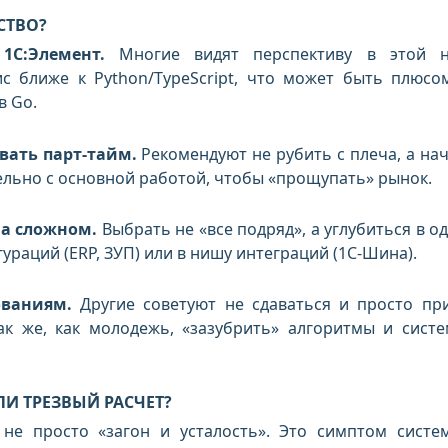
СТВО?
1С:Элемент.
Многие видят перспективу в этой н
ис ближе к Python/TypeScript, что может быть плюсо
в Go.
овать парт-тайм.
Рекомендуют не рубить с плеча, а нач
ельно с основной работой, чтобы «прощупать» рынок.
а сложном.
Выбрать не «все подряд», а углубиться в од
раций (ERP, ЗУП) или в нишу интеграций (1С-Шина).
ованиям.
Другие советуют не сдаваться и просто пр
ак же, как молодежь, «зазубрить» алгоритмы и сист
ЛИ ТРЕЗВЫЙ РАСЧЕТ?
не просто «загон и усталость». Это симптом систе