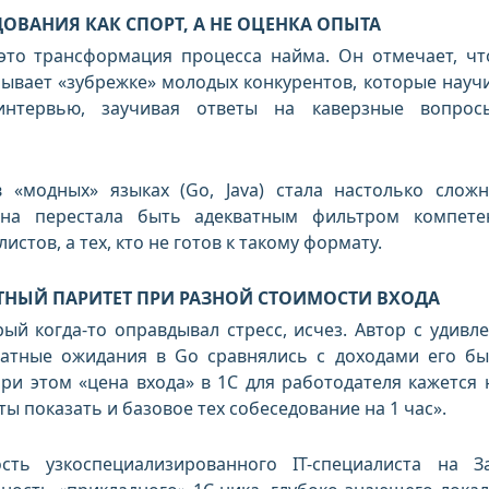
ОВАНИЯ КАК СПОРТ, А НЕ ОЦЕНКА ОПЫТА
это трансформация процесса найма. Он отмечает, чт
ывает «зубрежке» молодых конкурентов, которые науч
интервью, заучивая ответы на каверзные вопро
«модных» языках (Go, Java) стала настолько слож
она перестала быть адекватным фильтром компете
истов, а тех, кто не готов к такому формату.
ТНЫЙ ПАРИТЕТ ПРИ РАЗНОЙ СТОИМОСТИ ВХОДА
ый когда-то оправдывал стресс, исчез. Автор с удивл
латные ожидания в Go сравнялись с доходами его б
При этом «цена входа» в 1С для работодателя кажется 
ы показать и базовое тех собеседование на 1 час».
ть узкоспециализированного IT-специалиста на З