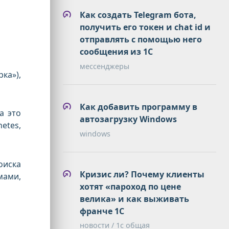
Как создать Telegram бота,
получить его токен и chat id и
отправлять с помощью него
сообщения из 1С
мессенджеры
ка»),
Как добавить программу в
а это
автозагрузку Windows
etes,
windows
оиска
Кризис ли? Почему клиенты
мами,
хотят «пароход по цене
велика» и как выживать
франче 1С
новости / 1с общая