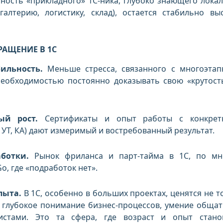
енность «прикладного» 1С-ника, глубоко знающего лока
галтерию, логистику, склад), остается стабильно вы
РАЩЕНИЕ В 1С
ильность.
Меньше стресса, связанного с многоэта
еобходимостью постоянно доказывать свою «крутост
ый рост.
Сертификаты и опыт работы с конкрет
 УТ, КА) дают измеримый и востребованный результат.
ботки.
Рынок фриланса и парт-тайма в 1С, по м
Go, где «подработок нет».
пыта.
В 1С, особенно в больших проектах, ценятся не т
и глубокое понимание бизнес-процессов, умение общат
истами. Это та сфера, где возраст и опыт стано