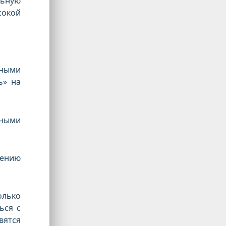
льную
сокой
пными
ь» на
ными
нению
олько
ься с
вятся