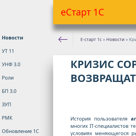
еСтарт 1С
Новости
Е-старт 1с
»
Новости
» Кри
УТ 11
КРИЗИС СОР
УНФ 3.0
ВОЗВРАЩАТЬ
Роли
БП 3.0
ЗУП
РМК
История пользователя
a
многих IT-специалистов т
Обновление 1С
условиях меняющегося ры