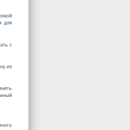
овой
м для
ать с
ну из
инять
емный
много