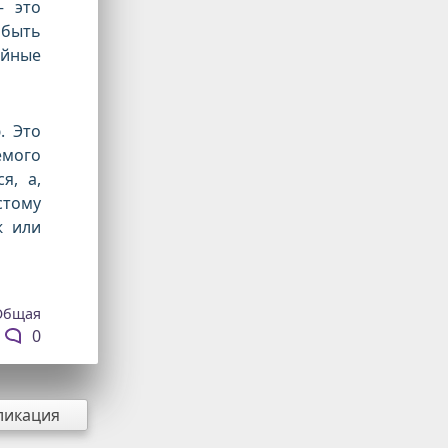
— это
 быть
ойные
р
. Это
емого
я, а,
стому
ж или
Общая
0
ликация