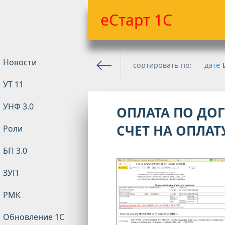
еСтарт 1С
Новости
сортировать по:
дате
УТ 11
Е-старт 1с
» Материалы за
УНФ 3.0
ОПЛАТА ПО ДОГ
СЧЕТ НА ОПЛАТУ
Роли
БП 3.0
ЗУП
РМК
Обновление 1С