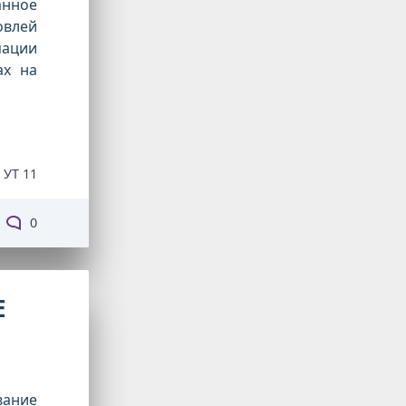
анное
овлей
мации
ах на
УТ 11
0
Е
вание