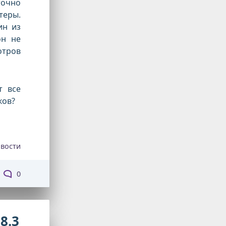
точно
теры.
ин из
он не
отров
т все
ков?
вости
0
8.3