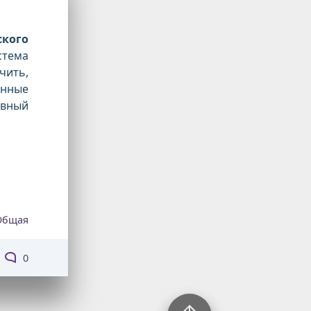
ского
тема
чить,
енные
авный
Общая
0