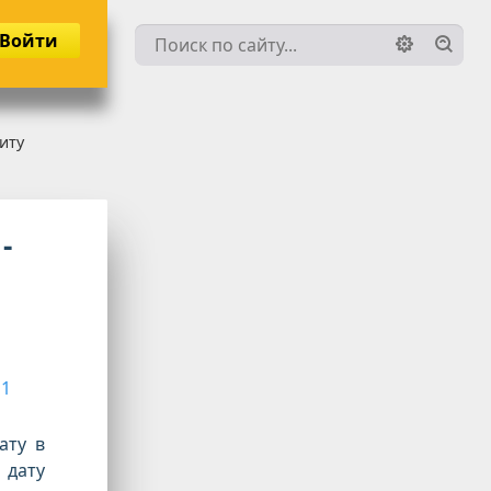
Войти
иту
-
11
ату в
 дату