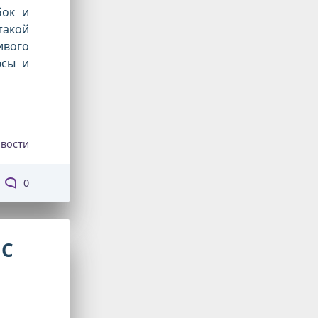
бок и
такой
ивого
юсы и
вости
0
1С