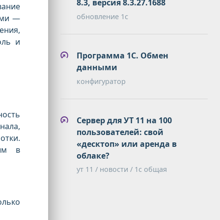
8.3, версия 8.3.27.1688
вание
обновление 1с
ами —
ения,
оль и
Программа 1С. Обмен
данными
конфигуратор
ность
Сервер для УТ 11 на 100
нала,
пользователей: свой
отки.
«десктоп» или аренда в
ым в
облаке?
ут 11 / новости / 1с общая
олько