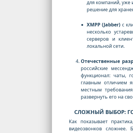
для компаний, уже
решение для хранен
XMPP (Jabber)
с кл
несколько устаре
серверов и клиен
локальной сети.
Отечественные разр
российские мессенд
функционал: чаты, г
главным отличием я
местным требования
развернуть его на св
СЛОЖНЫЙ ВЫБОР: Г
Как показывает практик
видеозвонков сложнее. 