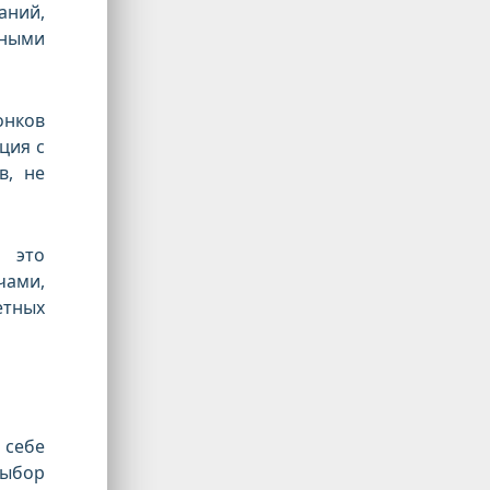
аний,
нными
нков
ция с
в, не
 это
чами,
етных
себе
выбор