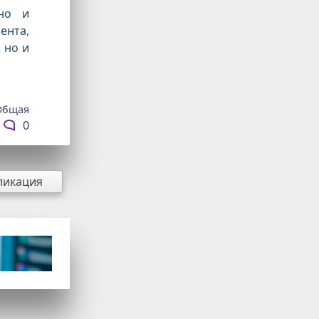
но и
ента,
 но и
Общая
0
ликация