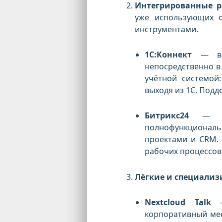
Интегрированные р
уже использующих о
инструментами.
1С:Коннект
— вст
непосредственно в
учётной системой
выходя из 1С. Под
Битрикс24
— хот
полнофункциональ
проектами и CRM. 
рабочих процессов
Лёгкие и специали
Nextcloud Talk
— 
корпоративный ме