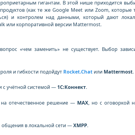
проприетарным гигантам. В этой нише приходится выб
продуктов (как те же Google Meet или Zoom, которые 
ься) и контролем над данными, который дают лока
alk или корпоративной версии Mattermost.
вопрос «чем заменить» не существует. Выбор завис
роля и гибкости подойдут
Rocket.Chat
или
Mattermost
.
и с учётной системой —
1С:Коннект
.
а на отечественное решение —
MAX
, но с оговоркой н
о общения в локальной сети —
XMPP
.