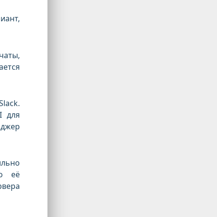
иант,
чаты,
ается
lack.
I для
нджер
ильно
о её
рвера