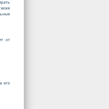
ирать
также
льные
ит от
а его