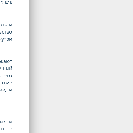
d как
оть и
ество
нутри
екают
ычный
о его
ствие
ие, и
вых и
ать в