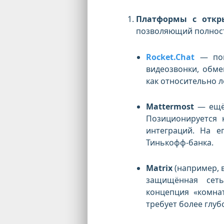
Платформы с откр
позволяющий полност
Rocket.Chat
— попу
видеозвонки, обме
как относительно л
Mattermost
— ещё 
Позиционируется 
интеграций. На е
Тинькофф-банка.
Matrix
(например, в
защищённая сеть
концепция «комна
требует более глуб