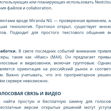
 использующих или планирующих использовать Nextclou
ия файлов и collaboration.
иентами вроде Miranda NG — проверенная временем, х
вшая технология. Протокол открыт, существует множ
тов. Подходит для простого текстового общения в
аботки.
В свете последних событий внимание привл
жеры, такие как «Макс» (MAX). Он предлагает прив
олосовые и видеозвонки, включая групповые. Однак
вляется ориентация на российский рынок и соответ
м. Важно учитывать, что это проприетарное решен
оём сервере невозможно.
ОЛОСОВАЯ СВЯЗЬ И ВИДЕО
а, найти простую и бесплатную замену для голосо
Бесплатные версии открытых решений могут уступ