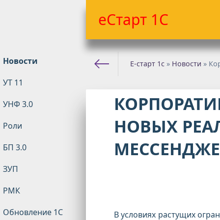
еСтарт 1С
Новости
Е-старт 1с
»
Новости
» Кор
УТ 11
КОРПОРАТИ
УНФ 3.0
НОВЫХ РЕА
Роли
МЕССЕНДЖ
БП 3.0
ЗУП
РМК
Обновление 1С
В условиях растущих огра