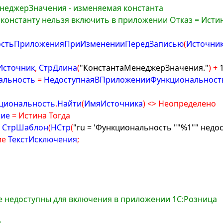
енеджерЗначения - изменяемая константа
ево - если константу нельзя включить в приложении Отказ = Исти
остьПриложенияПриИзмененииПередЗаписью
(
Источни
Источник
,
 СтрДлина
(
"КонстантаМенеджерЗначения."
)
+
альность 
=
 НедоступнаяВПриложенииФункциональност
кциональность
.
Найти
(
ИмяИсточника
)
<
>
Неопределено
ие 
=
Истина
Тогда
=
 СтрШаблон
(
НСтр
(
"ru = 'Функциональность "
"%1"
" недо
ие
 ТекстИсключения
;
ые недоступны для включения в приложении 1С:Розница