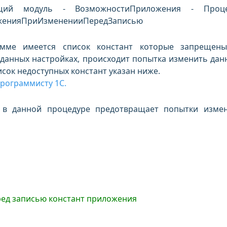
щий модуль - ВозможностиПриложения - Проце
женияПриИзмененииПередЗаписью
е имеется список констант которые запрещены
 данных настройках, происходит попытка изменить дан
писок недоступных констант указан ниже.
рограммисту 1С.
в данной процедуре предотвращает попытки изме
ред записью констант приложения