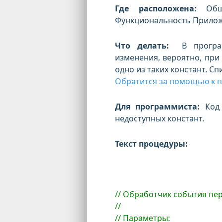
Где расположена:
Об
Функциональность Прило
Что делать:
В программ
изменения, вероятно, при
одно из таких констант. С
Обратится за помощью к п
Для программиста:
Код 
недоступных констант.
Текст процедуры:
// Обработчик события пе
//
// Параметры: