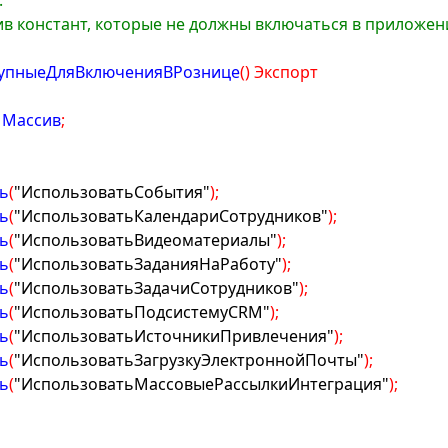
:
ссив констант, которые не должны включаться в приложе
тупныеДляВключенияВРознице
(
)
Экспорт
 Массив
;
ь
(
"ИспользоватьСобытия"
)
;
ь
(
"ИспользоватьКалендариСотрудников"
)
;
ь
(
"ИспользоватьВидеоматериалы"
)
;
ь
(
"ИспользоватьЗаданияНаРаботу"
)
;
ь
(
"ИспользоватьЗадачиСотрудников"
)
;
ь
(
"ИспользоватьПодсистемуCRM"
)
;
ь
(
"ИспользоватьИсточникиПривлечения"
)
;
ь
(
"ИспользоватьЗагрузкуЭлектроннойПочты"
)
;
ь
(
"ИспользоватьМассовыеРассылкиИнтеграция"
)
;