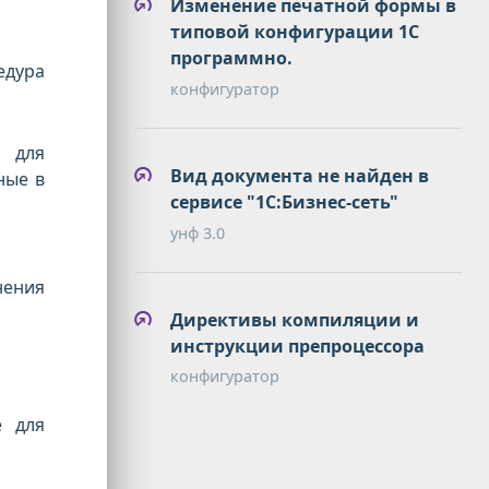
Изменение печатной формы в
типовой конфигурации 1С
программно.
дура
конфигуратор
 для
Вид документа не найден в
ные в
сервисе "1С:Бизнес-сеть"
унф 3.0
нения
Директивы компиляции и
инструкции препроцессора
конфигуратор
е для