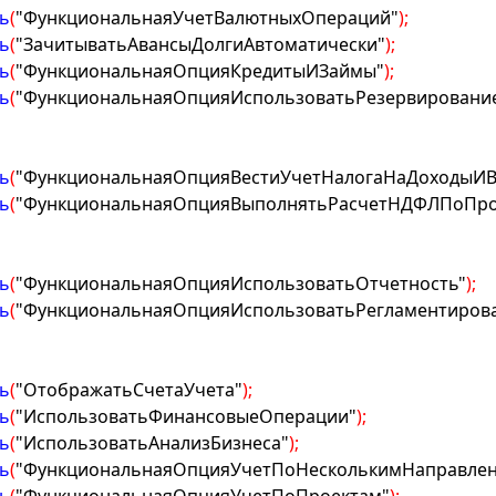
ь
(
"ФункциональнаяУчетВалютныхОпераций"
)
;
ь
(
"ЗачитыватьАвансыДолгиАвтоматически"
)
;
ь
(
"ФункциональнаяОпцияКредитыИЗаймы"
)
;
ь
(
"ФункциональнаяОпцияИспользоватьРезервировани
ь
(
"ФункциональнаяОпцияВестиУчетНалогаНаДоходыИВ
ь
(
"ФункциональнаяОпцияВыполнятьРасчетНДФЛПоПро
ь
(
"ФункциональнаяОпцияИспользоватьОтчетность"
)
;
ь
(
"ФункциональнаяОпцияИспользоватьРегламентиров
ь
(
"ОтображатьСчетаУчета"
)
;
ь
(
"ИспользоватьФинансовыеОперации"
)
;
ь
(
"ИспользоватьАнализБизнеса"
)
;
ь
(
"ФункциональнаяОпцияУчетПоНесколькимНаправлен