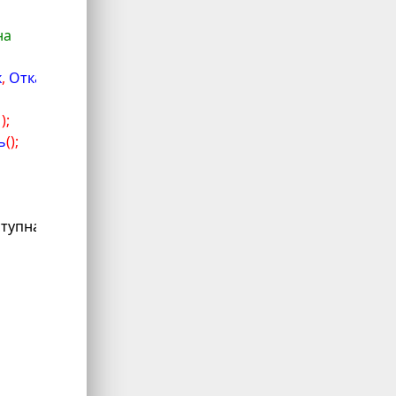
на
к
,
 Отказ
)
Экспорт
1
)
;
ь
(
)
;
ступна для включения.'"
)
,
 ИмяИсточника
)
;