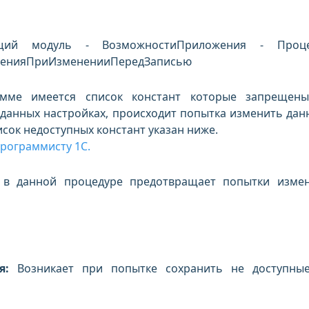
щий модуль - ВозможностиПриложения - Проце
женияПриИзмененииПередЗаписью
е имеется список констант которые запрещены
 данных настройках, происходит попытка изменить дан
писок недоступных констант указан ниже.
рограммисту 1С.
в данной процедуре предотвращает попытки изме
я:
Возникает при попытке сохранить не доступны