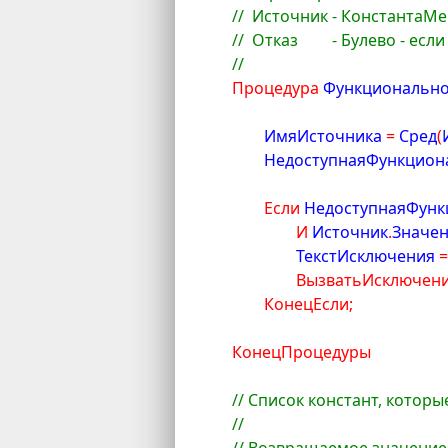
//  Источник - КонстантаМ
//  Отказ	 - Бул
//
Процедура
 Функциональн
	ИмяИсточника 
=
 Сред
(
	НедоступнаяФункцион
Если
 НедоступнаяФун
И
 Источник
.
Значен
		ТекстИсключения 
ВызватьИсключен
КонецЕсли
;
КонецПроцедуры
// Список констант, котор
// 