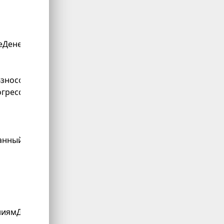
еДенежныхСредств"
)
;
зносов"
)
;
грессивнойШкале"
)
;
анныйУчетЗарплатыИКадров"
)
;
иямДеятельности"
)
;