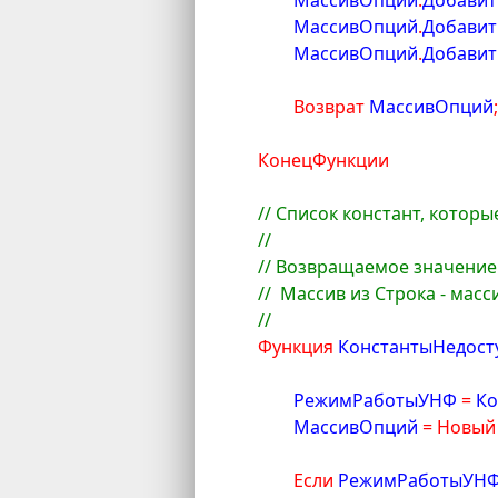
	МассивОпций
.
Добавит
	МассивОпций
.
Добавит
	МассивОпций
.
Добавит
Возврат
 МассивОпций
КонецФункции
// Список констант, котор
// 
// Возвращаемое значение
//  Массив из Строка - ма
//
Функция
 КонстантыНедос
	РежимРаботыУНФ 
=
 К
	МассивОпций 
=
Новый
Если
 РежимРаботыУНФ