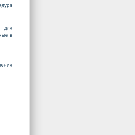
дура
 для
ные в
нения