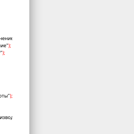
нение"
)
;
ие"
)
;
"
)
;
оты"
)
;
изводство"
)
;