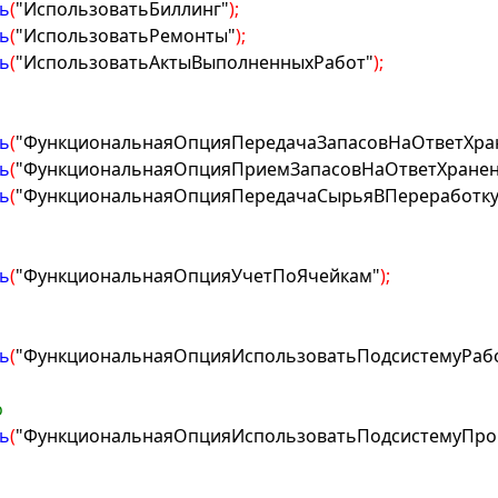
ь
(
"ИспользоватьБиллинг"
)
;
ь
(
"ИспользоватьРемонты"
)
;
ь
(
"ИспользоватьАктыВыполненныхРабот"
)
;
ь
(
"ФункциональнаяОпцияПередачаЗапасовНаОтветХра
ь
(
"ФункциональнаяОпцияПриемЗапасовНаОтветХранен
ь
(
"ФункциональнаяОпцияПередачаСырьяВПереработку
ь
(
"ФункциональнаяОпцияУчетПоЯчейкам"
)
;
ь
(
"ФункциональнаяОпцияИспользоватьПодсистемуРаб
о
ь
(
"ФункциональнаяОпцияИспользоватьПодсистемуПро