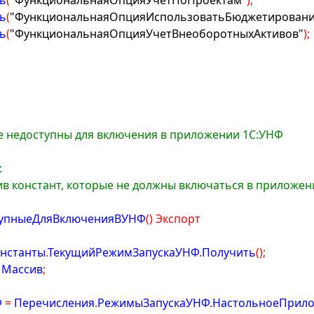
ь
(
"ФункциональнаяОпцияУчетПоПроектам"
)
;
ь
(
"ФункциональнаяОпцияИспользоватьБюджетировани
ь
(
"ФункциональнаяОпцияУчетВнеоборотныхАктивов"
)
;
;
ые недоступны для включения в приложении 1С:УНФ
:
ссив констант, которые не должны включаться в приложе
тупныеДляВключенияВУНФ
(
)
Экспорт
онстанты
.
ТекущийРежимЗапускаУНФ
.
Получить
(
)
;
 Массив
;
 
=
 Перечисления
.
РежимыЗапускаУНФ
.
НастольноеПрило