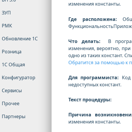
изменения константы.
ЗУП
Где расположена:
Об
РМК
ФункциональностьПрило
Обновление 1С
Что делать:
В программ
изменения, вероятно, при
Розница
одно из таких констант. С
Обратится за помощью к п
1С Общая
Для программиста:
Код 
Конфигуратор
недоступных констант.
Сервисы
Текст процедуры:
Прочее
Причина возникновени
Партнеры
изменения константы.