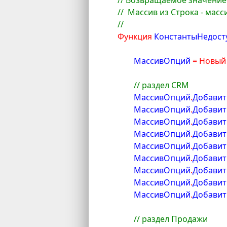
// Возвращаемое значение
//  Массив из Строка - ма
//
Функция
 КонстантыНедос
	МассивОпций 
=
Новый
// раздел CRM
	МассивОпций
.
Добавит
	МассивОпций
.
Добавит
	МассивОпций
.
Добавит
	МассивОпций
.
Добавит
	МассивОпций
.
Добавит
	МассивОпций
.
Добавит
	МассивОпций
.
Добавит
	МассивОпций
.
Добавит
	МассивОпций
.
Добавит
// раздел Продажи