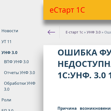
еСтарт 1С
Новости
Е-старт 1с
»
УНФ 3.0
» Оши
УТ 11
ОШИБКА Ф
УНФ 3.0
НЕДОСТУПН
ВПФ УНФ 3.0
1С:УНФ. 3.0
Отчеты УНФ 3.0
Обработки УНФ
3.0
Роли
Причина возникновени
БП 3.0