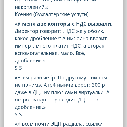
накоплений.»
Ксения (бухгалтерские услуги)
«
У меня две конторы с НДС вызвали.
Директор говорит: „НДС же у обоих,
какое дробление?“ А им: одна ввозит
импорт, много платит НДС, а вторая —
вспомогательная, мало. Всё,
дробление.»
S S
«Всем разные ip. По другому они там
не понимэ. А ip4 нынче дорог: 300 р
даже в ДЦ.. ну плюс сами виртуалки. А
скоро скажут — раз один ДЦ — то
дробление.»
S S
«Я всем почти ЭЦП раздала, ссылки