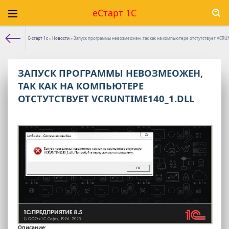
еСтарт 1С
Е-старт 1с
»
Новости
» Запуск программы невозмеожен, так как на компьютере отстутствует VCRUN
ЗАПУСК ПРОГРАММЫ НЕВОЗМЕОЖЕН,
ТАК КАК НА КОМПЬЮТЕРЕ
ОТСТУТСТВУЕТ VCRUNTIME140_1.DLL
Описание: