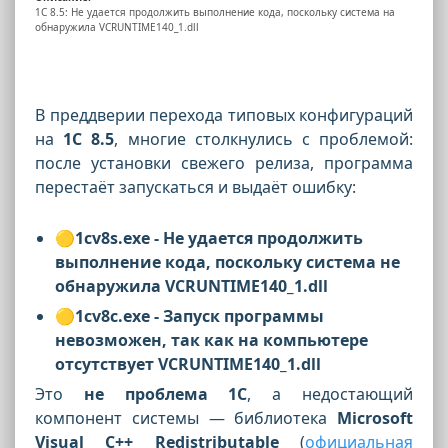
1С 8.5: Не удается продолжить выполнение кода, поскольку система на
обнаружила VCRUNTIME140_1.dll
В преддверии перехода типовых конфигураций
на
1С 8.5
, многие столкнулись с проблемой:
после установки свежего релиза, программа
перестаёт запускаться и выдаёт ошибку:
🟡1cv8s.exe - Не удается продолжить
выполнение кода, поскольку система не
обнаружила VCRUNTIME140_1.dll
🟡1cv8c.exe - Запуск программы
невозможен, так как на компьютере
отсутствует VCRUNTIME140_1.dll
Это
не проблема 1С
, а недостающий
компонент системы — библиотека
Microsoft
Visual C++ Redistributable
(
официальная