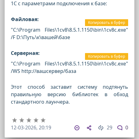
1С с параметрами подключения к базе:
Файловая:
Копировать в буфер
"C:\Program Files\1cv8\8.5.1.1150\bin\1cv8c.exe"
/F D:\Путь\к\вашей\базе
Серверная:
Копировать в буфер
"C:\Program Files\1cv8\8.5.1.1150\bin\1cv8c.exe"
/WS http://вашсервер/база
Этот способ заставит систему подтянуть
правильную версию библиотек в обход
стандартного лаунчера.
12-03-2026, 20:19
29
0