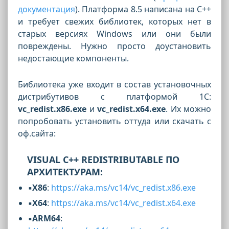
документация
). Платформа 8.5 написана на C++
и требует свежих библиотек, которых нет в
старых версиях Windows или они были
повреждены. Нужно просто доустановить
недостающие компоненты.
Библиотека уже входит в состав установочных
дистрибутивов с платформой 1С:
vc_redist.x86.exe
и
vc_redist.x64.exe
. Их можно
попробовать установить оттуда или скачать с
оф.сайта:
VISUAL C++ REDISTRIBUTABLE ПО
АРХИТЕКТУРАМ:
▪️Х86
:
https://aka.ms/vc14/vc_redist.x86.exe
▪️X64
:
https://aka.ms/vc14/vc_redist.x64.exe
▪️ARM64
: