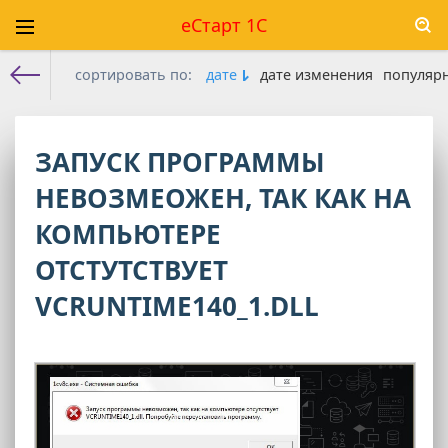
еСтарт 1С
сортировать по:
дате
дате изменения
популяр
Е-старт 1с
» Материалы за 12.03.2026
ЗАПУСК ПРОГРАММЫ
НЕВОЗМЕОЖЕН, ТАК КАК НА
КОМПЬЮТЕРЕ
ОТСТУТСТВУЕТ
VCRUNTIME140_1.DLL