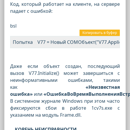
Код, который работает на клиенте, на сервере
падает с ошибкой:
bsl
Копировать в буфер
Попытка    V77 = Новый COMОбъект("V77.Application
Даже если объект создан, последующий
вызов
V77.Initialize()
может завершиться с
неинформативными ошибками, такими
как
«Неизвестная
ошибка»
или
«ОшибкаВоВремяВыполненияВстр
В системном журнале Windows при этом часто
фиксируются сбои в работе 1cv7s.exe с
указанием на модуль Frame.dll.
КОРЕНЬ НЕИСПРАВНОСТИ