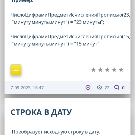
Пример:
ЧислоЦифрамиПредметИсчисленияПрописью(23,
"минуту,минуты,минут") = "23 минуты";
ЧислоЦифрамиПредметИсчисленияПрописью(15,
"минуту,минуты,минут") = "15 минут".
7-09-2025, 16:47
22
0
СТРОКА В ДАТУ
Преобразует исходную строку в дату.