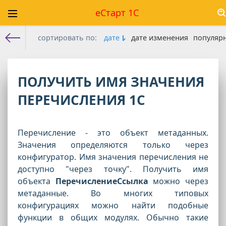
еСтарт 1С
сортировать по:
дате
дате изменения
популяр
Е-старт 1с
»
Конфигуратор
» Страница 8
ПОЛУЧИТЬ ИМЯ ЗНАЧЕНИЯ
ПЕРЕЧИСЛЕНИЯ 1С
Перечисление - это объект метаданных.
Значения определяются только через
конфигуратор. Имя значения перечисления не
доступно "через точку". Получить имя
объекта
ПеречислениеСсылка
можно через
метаданные. Во многих типовых
конфигурациях можно найти подобные
функции в общих модулях. Обычно такие