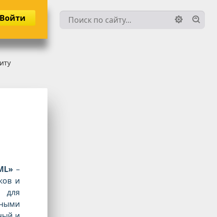
Войти
иту
ML»
–
ков и
 для
чными
ный и