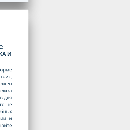
С:
КА И
орме
чик,
олжен
ализа
в для
Это не
обных
ции и
айте