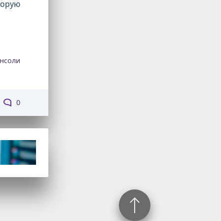
торую
нсоли
0