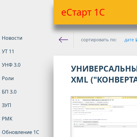
еСтарт 1С
Новости
сортировать по:
дате
УТ 11
Е-старт 1с
»
1С Общая
» И
УНФ 3.0
УНИВЕРСАЛЬНЫ
XML ("КОНВЕРТ
Роли
БП 3.0
ЗУП
РМК
Обновление 1С