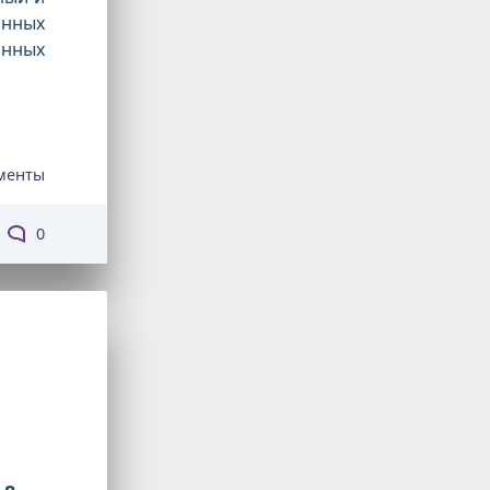
анных
онных
менты
0