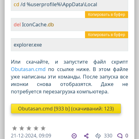
cd
Копировать в буфер
del
 IconCache
.db
Копировать в буфер
explorer.exe
Или скачайте, и запустите файл скрипт
Obutasan.cmd
по ссылке ниже. В этом файле
уже написаны эти команды. После запуска все
иконки снова отобразятся. Даже не
потребуется перезагрузка компьютера.
Obutasan.cmd [933 b] (cкачиваний: 123)
21-12-2024, 09:09
330
0