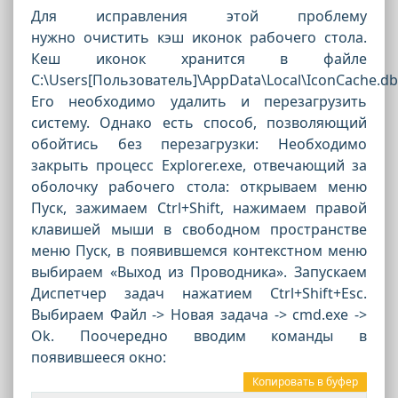
Для исправления этой проблему
нужно
очистить кэш иконок рабочего стола.
Кеш иконок хранится в файле
C:\Users[Пользователь]\AppData\Local\IconCache.db
Его необходимо удалить и перезагрузить
систему. Однако есть способ, позволяющий
обойтись без перезагрузки: Необходимо
закрыть процесс Explorer.exe, отвечающий за
оболочку рабочего стола: открываем меню
Пуск, зажимаем Ctrl+Shift, нажимаем правой
клавишей мыши в свободном пространстве
меню Пуск, в появившемся контекстном меню
выбираем «Выход из Проводника». Запускаем
Диспетчер задач нажатием Ctrl+Shift+Esc.
Выбираем Файл -> Новая задача -> cmd.exe ->
Ok. Поочередно вводим команды в
появившееся окно:
Копировать в буфер