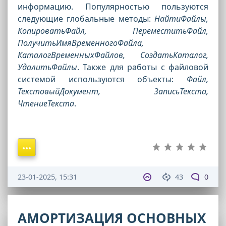
информацию. Популярностью пользуются
следующие глобальные методы:
НайтиФайлы,
КопироватьФайл, ПереместитьФайл,
ПолучитьИмяВременногоФайла,
КаталогВременныхФайлов, СоздатьКаталог,
УдалитьФайлы
. Также для работы с файловой
системой используются объекты:
Файл,
ТекстовыйДокумент, ЗаписьТекста,
ЧтениеТекста
.
23-01-2025, 15:31
43
0
АМОРТИЗАЦИЯ ОСНОВНЫХ