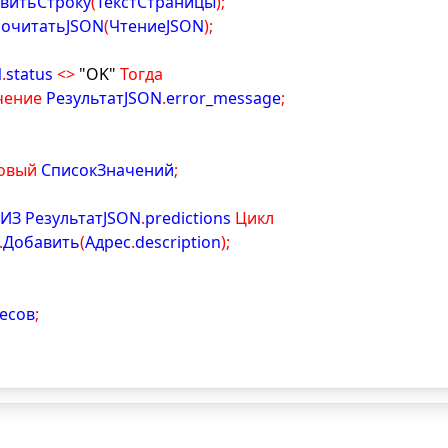
витьСтроку
(
ТекстСтраницы
)
;
рочитатьJSON
(
ЧтениеJSON
)
;
N
.
status 
<
>
"OK"
Тогда
ение 
РезультатJSON
.
error_message
;
овый
 СписокЗначений
;
 ИЗ РезультатJSON
.
predictions 
Цикл
.
Добавить
(
Адрес
.
description
)
;
есов
;