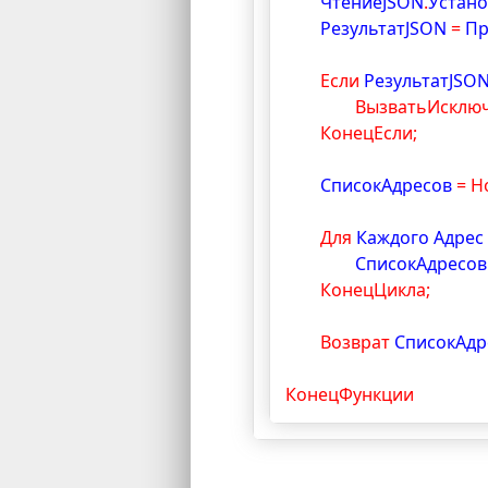
	ЧтениеJSON
.
Устано
	РезультатJSON 
=
 П
Если
 РезультатJSO
ВызватьИсключ
КонецЕсли;
	СписокАдресов 
=
Н
Для
 Каждого Адрес
		СписокАдресов
КонецЦикла;
Возврат 
СписокАдр
КонецФункции 