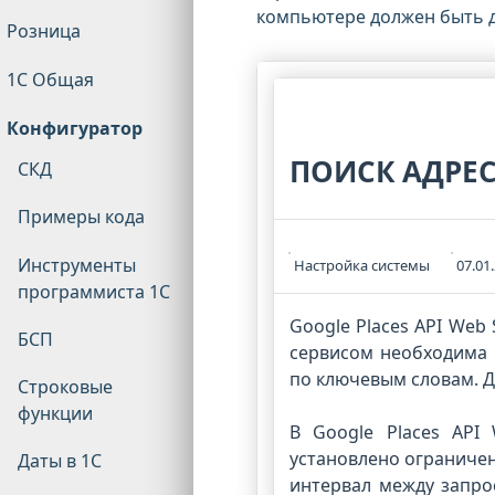
компьютере должен быть д
Розница
1С Общая
Конфигуратор
ПОИСК АДРЕС
СКД
Примеры кода
Инструменты
Настройка системы
07.01
программиста 1С
Google Places API Web
БСП
сервисом необходима р
по ключевым словам. Д
Строковые
функции
В Google Places API
установлено ограничен
Даты в 1С
интервал между запро