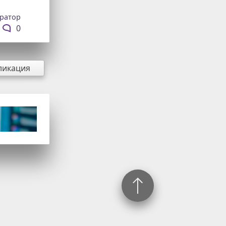
ратор
0
ликация