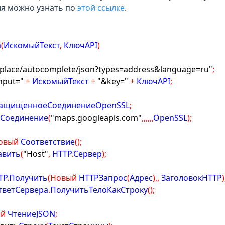
я можно узнать по
этой ссылке
.
а
(
ИскомыйТекст
,
 КлючAPI
)
/place/autocomplete/json?types=address&language=ru"
;
nput="
+
 ИскомыйТекст 
+
"&key="
+
 КлючAPI
;
ЗащищенноеСоединениеOpenSSL
;
PСоединение
(
"maps.googleapis.com"
,
,
,
,
,
,
OpenSSL
)
;
овый
 Соответствие
(
)
;
авить
(
"Host"
,
 HTTP
.
Сервер
)
;
TP
.
Получить
(
Новый
 HTTPЗапрос
(
Адрес
)
,
,
 ЗаголовокHTTP
)
тветСервера
.
ПолучитьТелоКакСтроку
(
)
;
ый
 ЧтениеJSON
;