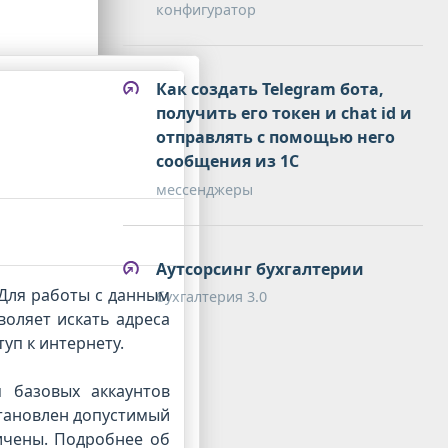
конфигуратор
Как создать Telegram бота,
получить его токен и chat id и
отправлять с помощью него
сообщения из 1С
мессенджеры
Аутсорсинг бухгалтерии
 Для работы с данным
бухгалтерия 3.0
воляет искать адреса
уп к интернету.
я базовых аккаунтов
становлен допустимый
ичены. Подробнее об