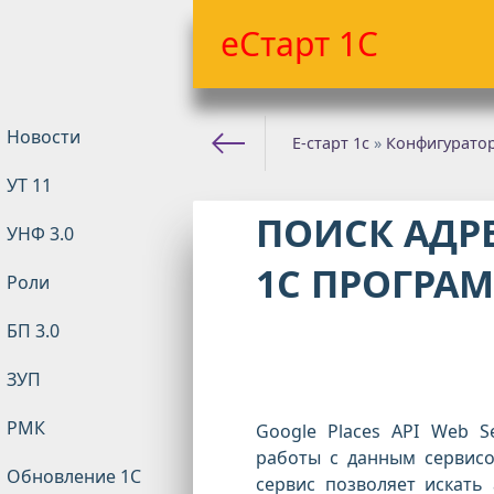
еСтарт 1С
Новости
Е-старт 1с
»
Конфигурато
УТ 11
ПОИСК АДРЕ
УНФ 3.0
1С ПРОГРА
Роли
БП 3.0
ЗУП
РМК
Google Places API Web S
работы с данным сервисо
Обновление 1С
сервис позволяет искать