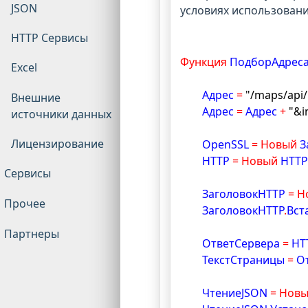
JSON
условиях использовани
HTTP Сервисы
Функция
 ПодборАдрес
Excel
	Адрес 
=
"/maps/api
Внешние
	Адрес 
=
 Адрес 
+
"&i
источники данных
Лицензирование
	OpenSSL 
=
Новый
 
	HTTP 
=
Новый
 HTT
Сервисы
	ЗаголовокHTTP 
=
Н
Прочее
	ЗаголовокHTTP
.
Вст
Партнеры
	ОтветСервера 
=
 HT
	ТекстСтраницы 
=
 О
	ЧтениеJSON 
=
Нов