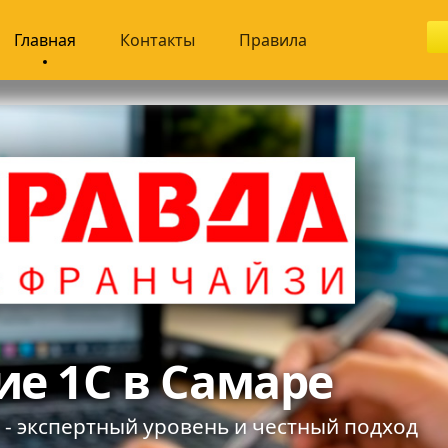
Главная
Контакты
Правила
гическая
а 8.5, версия
0
ивания