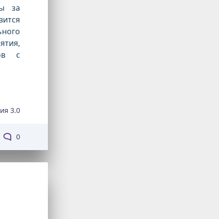
фы за
вится
ьного
ятия,
ов с
ия 3.0
0