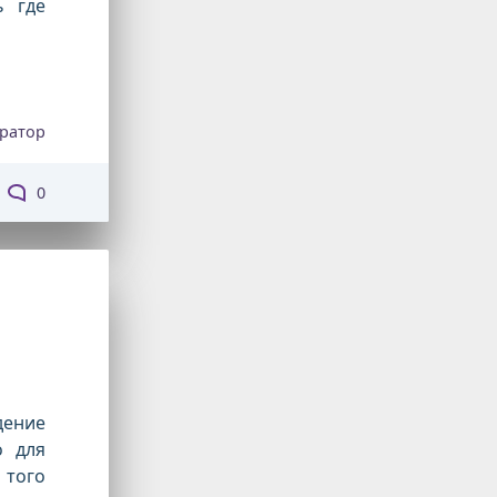
ь где
ратор
0
ение
о для
 того