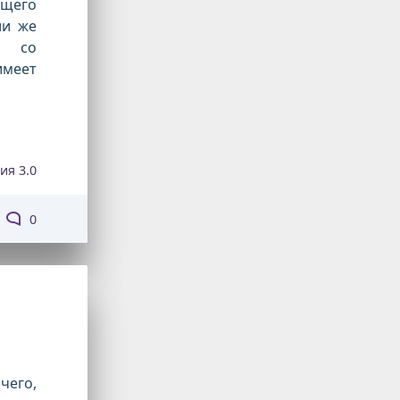
ющего
ли же
а со
имеет
ия 3.0
0
чего,