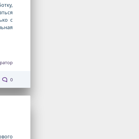
отку,
аться
ько с
льная
ратор
0
ового