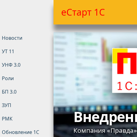
еСтарт 1С
Новости
УТ 11
УНФ 3.0
Техноло
Роли
БП 3.0
платформ
ЗУП
8.5.1.115
РМК
- доступна для скач
Обновление 1С