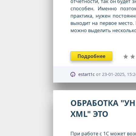
отчетности, так он будет 
способен. Именно поэто
практика, нужен постоянн
выходит на первое место. И
можно выделить несколько
Подробнее
estart1c
от
23-01-2025, 15:2
ОБРАБОТКА "У
XML" ЭТО
При работе с 1С может во