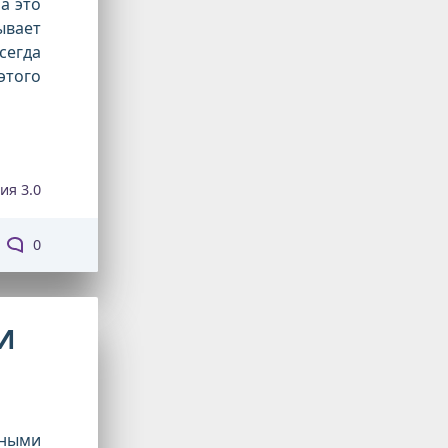
а это
ывает
сегда
этого
ия 3.0
0
И
чными