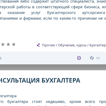
йствования либо содержит штатного специалиста, зна
лтерской работы в соответствующей сфере бизнеса, и
а оказание услуг бухгалтерского аутсорсинг
паниями и фирмами, если по каким-то причинам не 
Прочее
/
Обучение, курсы
/
Бухгалтер
6
11
НСУЛЬТАЦИЯ БУХГАЛТЕРА
ухгалтера
го бухгалтера стоят недешево, кроме всего про