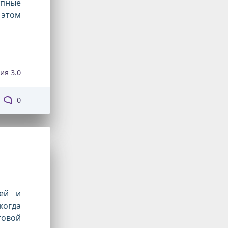
упные
 этом
ия 3.0
0
дей и
когда
говой