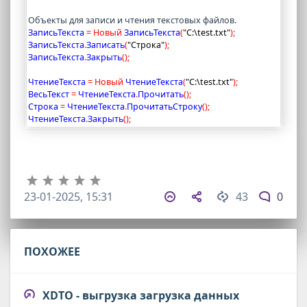
Объекты для записи и чтения текстовых файлов.
ЗаписьТекста 
=
Новый
 ЗаписьТекста
(
"C:\test.txt"
)
;
ЗаписьТекста
.
Записать
(
"Строка"
)
;
ЗаписьТекста
.
Закрыть
(
)
;
ЧтениеТекста 
=
Новый
 ЧтениеТекста
(
"C:\test.txt"
)
;
ВесьТекст 
=
 ЧтениеТекста
.
Прочитать
(
)
;
Строка 
=
 ЧтениеТекста
.
ПрочитатьСтроку
(
)
;
ЧтениеТекста
.
Закрыть
(
)
;
23-01-2025, 15:31
43
0
ПОХОЖЕЕ
XDTO - выгрузка загрузка данных