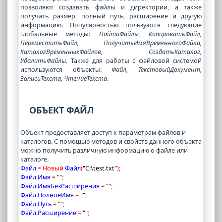
позволяют создавать файлы и директории, а также
получать размер, полный путь, расширение и другую
информацию. Популярностью пользуются следующие
глобальные методы:
НайтиФайлы, КопироватьФайл,
ПереместитьФайл, ПолучитьИмяВременногоФайла,
КаталогВременныхФайлов, СоздатьКаталог,
УдалитьФайлы
. Также для работы с файловой системой
используются объекты:
Файл, ТекстовыйДокумент,
ЗаписьТекста, ЧтениеТекста
.
ОБЪЕКТ ФАЙЛ
Объект предоставляет доступ к параметрам файлов и
каталогов. С помощью методов и свойств данного объекта
можно получить различную информацию о файле или
каталоге.
Файл 
=
Новый
 Файл
(
"C:\test.txt"
)
;
Файл
.
Имя 
=
""
;
Файл
.
ИмяБезРасширения 
=
""
;
Файл
.
ПолноеИмя 
=
""
;
Файл
.
Путь 
=
""
;
Файл
.
Расширение 
=
""
;