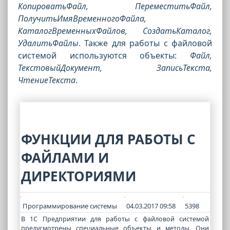
КопироватьФайл, ПереместитьФайл,
ПолучитьИмяВременногоФайла,
КаталогВременныхФайлов, СоздатьКаталог,
УдалитьФайлы
. Также для работы с файловой
системой используются объекты:
Файл,
ТекстовыйДокумент, ЗаписьТекста,
ЧтениеТекста
.
ФУНКЦИИ ДЛЯ РАБОТЫ С
ФАЙЛАМИ И
ДИРЕКТОРИЯМИ
Программирование системы
04.03.2017 09:58
5398
В 1С Предприятии для работы с файловой системой
предусмотрены специальные объекты и методы. Они