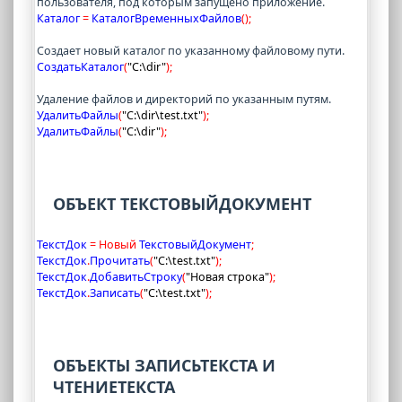
пользователя, под которым запущено приложение.
Каталог 
=
 КаталогВременныхФайлов
(
)
;
Создает новый каталог по указанному файловому пути.
СоздатьКаталог
(
"C:\dir"
)
;
Удаление файлов и директорий по указанным путям.
УдалитьФайлы
(
"C:\dir\test.txt"
)
;
УдалитьФайлы
(
"C:\dir"
)
;
ОБЪЕКТ ТЕКСТОВЫЙДОКУМЕНТ
ТекстДок 
=
Новый
 ТекстовыйДокумент
;
ТекстДок
.
Прочитать
(
"C:\test.txt"
)
;
ТекстДок
.
ДобавитьСтроку
(
"Новая строка"
)
;
ТекстДок
.
Записать
(
"C:\test.txt"
)
;
ОБЪЕКТЫ ЗАПИСЬТЕКСТА И
ЧТЕНИЕТЕКСТА