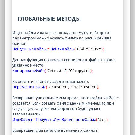
ГЛОБАЛЬНЫЕ МЕТОДЫ
Ищет файлы и каталоги по заданному пути. Вторым
параметром можно указать фильтр по расширениям
файлов.
НайденныеФайлы 
=
 НайтиФайлы
(
"C:\dir"
,
"*.txt"
)
;
Данная функция позволяет скопировать файл в любое
указанное место.
КопироватьФайл
(
"C:\test.txt"
,
"C:\copy.txt"
)
;
Вырезать и вставить файл в новое место.
ПереместитьФайл
(
"C:\test.txt"
,
"C:\dir\test.txt"
)
;
Возвращает уникальное имя временного файла. Файл не
создается. Если создать файл с данным именем, то при
следующем запуске платформы он будет удален
автоматически.
ИмяФайла 
=
 ПолучитьИмяВременногоФайла
(
".txt"
)
;
Возвращает имя каталога временных файлов