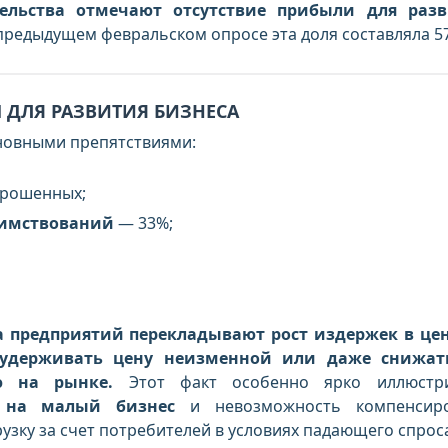
ельства отмечают отсутствие прибыли для разв
предыдущем февральском опросе эта доля составляла 5
Ы ДЛЯ РАЗВИТИЯ БИЗНЕСА
новными препятствиями:
рошенных;
аимствований
—
33%
;
а предприятий перекладывают рост издержек в цен
удерживать цену неизменной или даже снижать
ю на рынке.
Этот факт особенно ярко иллюстри
е на малый бизнес
и невозможность компенсиро
зку за счет потребителей в условиях падающего спрос