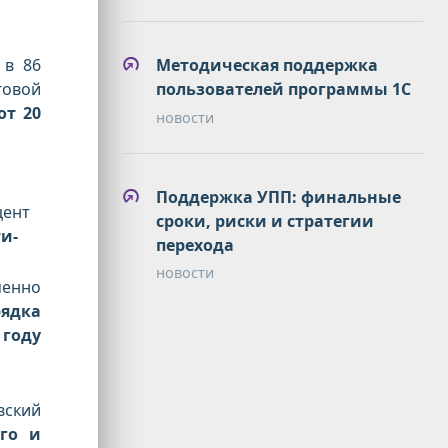
 в 86
Методическая поддержка
говой
пользователей программы 1С
от 20
новости
Поддержка УПП: финальные
цент
сроки, риски и стратегии
и-
перехода
новости
менно
рядка
 году
ский
го и