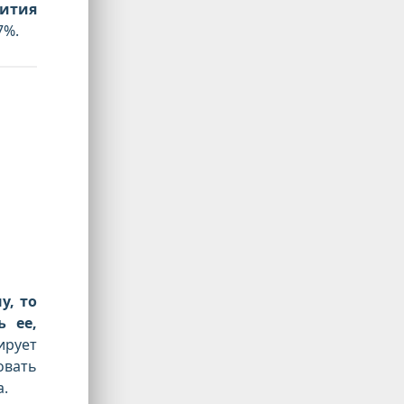
ития
7%.
у, то
 ее,
рует
вать
а.