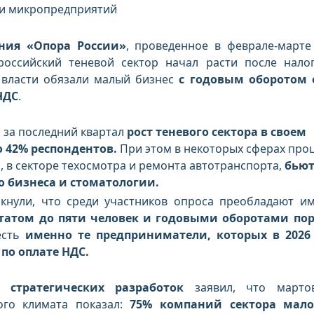
ди микропредприятий
ния «Опора России»
, проведенное в феврале-марте
 российский теневой сектор начал расти после нало
 власти обязали малый бизнес
с годовым оборотом 
НДС
.
:
за последний квартал
рост теневого сектора в своем
 42% респондентов.
При этом в некоторых сферах про
, в секторе техосмотра и ремонта автотранспорта,
бьют
о бизнеса и стоматологии.
кнули, что среди участников опроса преобладают и
татом до пяти человек и годовыми оборотами по
есть
именно те предприниматели, которых в 2026
по оплате НДС.
 стратегических разработок
заявил, что мартов
ого климата показал:
75% компаний сектора мало