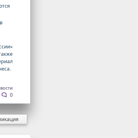
ются
в
ссии»
также
ериал
неса.
вости
0
ликация