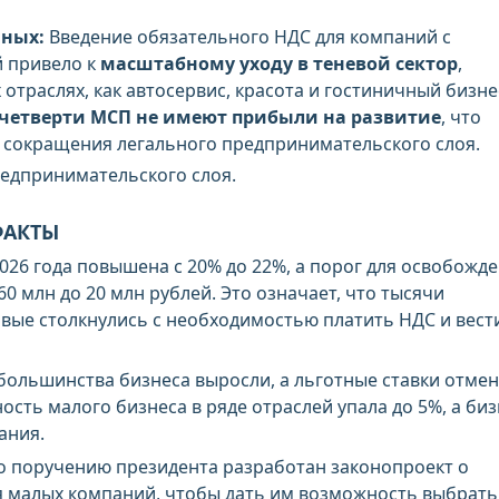
нных:
Введение обязательного НДС для компаний с
й привело к
масштабному уходу в теневой сектор
,
 отраслях, как автосервис, красота и гостиничный бизне
 четверти МСП не имеют прибыли на развитие
, что
и сокращения легального предпринимательского слоя.
едпринимательского слоя.
ФАКТЫ
2026 года повышена с 20% до 22%, а порог для освобожд
60 млн до 20 млн рублей. Это означает, что тысячи
ые столкнулись с необходимостью платить НДС и вест
большинства бизнеса выросли, а льготные ставки отме
ость малого бизнеса в ряде отраслей упала до 5%, а биз
ания.
 поручению президента разработан законопроект о
я малых компаний, чтобы дать им возможность выбрать