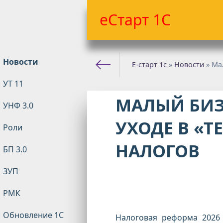
еСтарт 1С
Новости
Е-старт 1с
»
Новости
» Ма
УТ 11
МАЛЫЙ БИЗ
УНФ 3.0
УХОДЕ В «Т
Роли
НАЛОГОВ
БП 3.0
ЗУП
РМК
Обновление 1С
Налоговая реформа 2026 