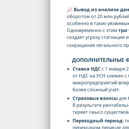
📈
Вывод из анализа да
оборотом от 20 млн рубле
особенно в таких уязвимых
Одновременно с этим
три
создает угрозу стагнации 
сокращения легального пр
ДОПОЛНИТЕЛЬНЫЕ 
Ставка НДС
с 1 января 
от НДС на УСН снижен с 
микропредприятий вперв
более сложный учёт.
Страховые взносы
для 
В результате рентабельн
теряет смысл существов
Переходный период:
по
переходном периоде дл