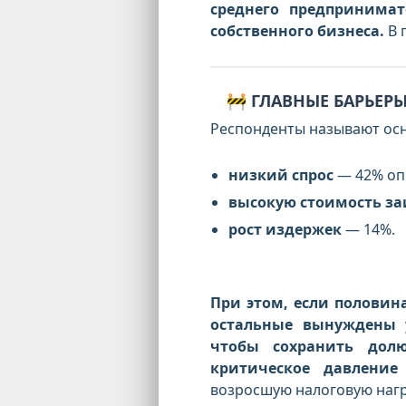
среднего предпринимат
собственного бизнеса.
В 
🚧 ГЛАВНЫЕ БАРЬЕР
Респонденты называют ос
низкий спрос
—
42%
оп
высокую стоимость з
рост издержек
—
14%
.
При этом, если половин
остальные вынуждены 
чтобы сохранить дол
критическое давлени
возросшую налоговую нагру