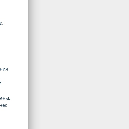
с.
ения
и
нены.
нес