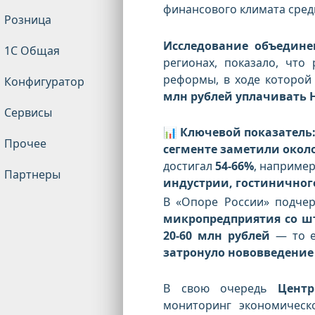
финансового климата сре
Розница
Исследование объедине
1С Общая
регионах, показало, что
реформы, в ходе которой
Конфигуратор
млн рублей уплачивать 
Сервисы
📊
Ключевой показатель
Прочее
сегменте заметили около
достигал
54-66%
, например
Партнеры
индустрии, гостиничног
В «Опоре России» подчер
микропредприятия со ш
20-60 млн рублей
— то 
затронуло нововведение 
В свою очередь
Центр
мониторинг экономическ