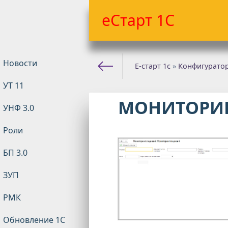
еСтарт 1С
Новости
Е-старт 1с
»
Конфигурато
УТ 11
МОНИТОРИН
УНФ 3.0
Роли
БП 3.0
ЗУП
РМК
Обновление 1С