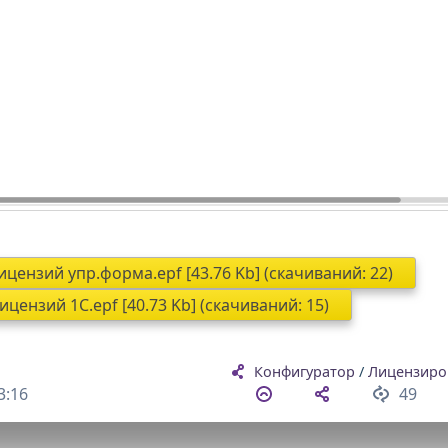
ензий упр.форма.epf [43.76 Kb] (cкачиваний: 22)
цензий 1C.epf [40.73 Kb] (cкачиваний: 15)
Конфигуратор
/
Лицензиро
3:16
49