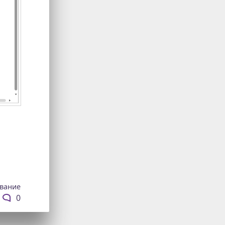
вание
0