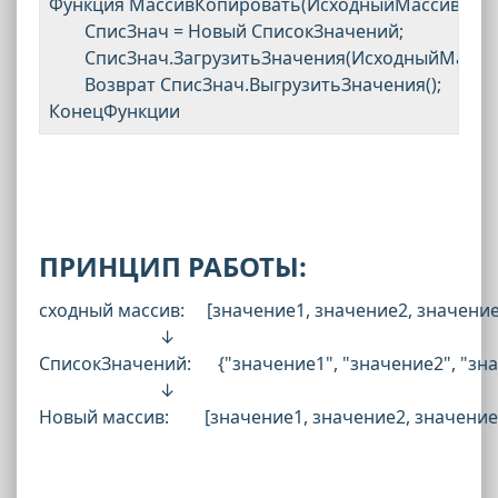
Функция МассивКопировать(ИсходныйМассив) Экс
	СписЗнач = Новый СписокЗначений;

	СписЗнач.ЗагрузитьЗначения(ИсходныйМассив);

	Возврат СписЗнач.ВыгрузитьЗначения();

ПРИНЦИП РАБОТЫ:
сходный массив:     [значение1, значение2, значение
                           ↓
СписокЗначений:      {"значение1", "значение2", "
                           ↓
Новый массив:        [значение1, значение2, значени