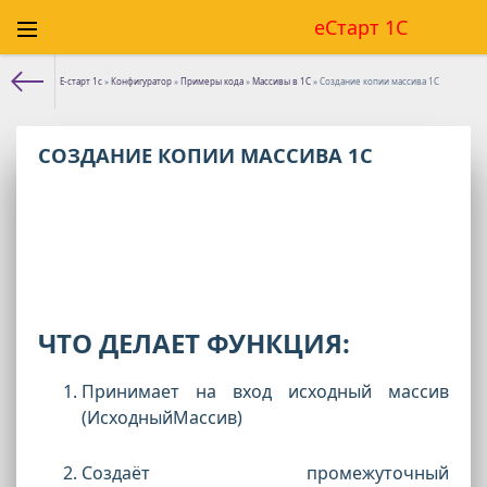
еСтарт 1С
Е-старт 1с
»
Конфигуратор
»
Примеры кода
»
Массивы в 1С
» Создание копии массива 1С
СОЗДАНИЕ КОПИИ МАССИВА 1С
ЧТО ДЕЛАЕТ ФУНКЦИЯ:
Принимает на вход исходный массив
(ИсходныйМассив)
Создаёт промежуточный