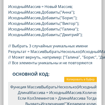
ИсходныйМассив = Новый Массив;
ИсходныйМассив.Добавить("Анна");
ИсходныйМассив.Добавить("Борис");
ИсходныйМассив.Добавить("Виктор");
ИсходныйМассив.Добавить("Галина");
ИсходныйМассив.Добавить("Дмитрий");
// Выбрать 3 случайных уникальных имени
Результат = МассивВыбратьНесколько(ИсходныйМас
// Может вернуть, например: ["Галина", "Борис", "Д
// Все элементы уникальны и не повторяются
ОСНОВНОЙ КОД:
Копировать в буфер
Функция МассивВыбратьНесколько(ИсходныйМасси
	ДлинаМассива = ИсходныйМассив.Количество();

	Если КолЭлементов > ДлинаМассива Тогда

		ВызватьИсключение("Желаемое количество элементов больше кол-ва элементов в массиве.");
