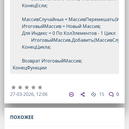
	КонецЕсли;

	МассивСлучайных = МассивПеремешать(ИсходныйМассив);

	ИтоговыйМассив = Новый Массив;

	Для Индекс = 0 По КолЭлементов - 1 Цикл

		ИтоговыйМассив.Добавить(МассивСлучайных[Индекс]);

	КонецЦикла;

	Возврат ИтоговыйМассив;

27-03-2026, 12:06
15
0
ПОХОЖЕЕ