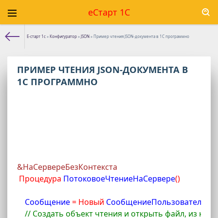
еСтарт 1С
Е-старт 1с
»
Конфигуратор
»
JSON
» Пример чтения JSON-документа в 1С программно
ПРИМЕР ЧТЕНИЯ JSON-ДОКУМЕНТА В
1С ПРОГРАММНО
&НаСервереБезКонтекста
Процедура
 ПотоковоеЧтениеНаСервере
(
)
Сообщение 
=
Новый
 СообщениеПользователю
;
// Создать объект чтения и открыть файл, из кот