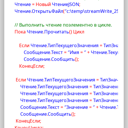
Чтение 
=
Новый
 ЧтениеJSON
;
Чтение
.
ОткрытьФайл
(
″c:\temp\streamWrite_253
.
js
// Выполнить чтение поэлементно в цикле.
Пока
 Чтение
.
Прочитать
(
)
Цикл
Если
 Чтение
.
ТипТекущегоЗначения 
=
 ТипЗначе
 Сообщение
.
Текст 
=
 ″Имя 
=
 ″ 
+
 Чтение
.
Текущее
 Сообщение
.
Сообщить
(
)
;
КонецЕсли
;
Если
 Чтение
.
ТипТекущегоЗначения 
=
 ТипЗначени
 Чтение
.
ТипТекущегоЗначения 
=
 ТипЗначенияJ
Чтение
.
ТипТекущегоЗначения 
=
 ТипЗначенияJ
 Чтение
.
ТипТекущегоЗначения 
=
 ТипЗначенияJ
Сообщение
.
Текст 
=
 ″Значение 
=
 ″ 
+
 Чтение
.
Теку
Сообщение
.
Сообщить
(
)
;
КонецЕсли
;
КонецЦикла
;